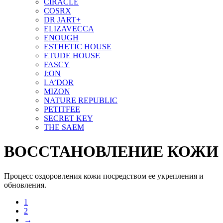
CIRACLE
COSRX
DR JART+
ELIZAVECCA
ENOUGH
ESTHETIC HOUSE
ETUDE HOUSE
FASCY
J:ON
LA’DOR
MIZON
NATURE REPUBLIC
PETITFEE
SEСRET KEY
THE SAEM
ВОССТАНОВЛЕНИЕ КОЖИ
Процесс оздоровления кожи посредством ее укрепления и
обновления.
1
2
→