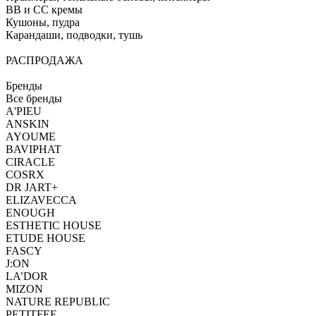
BB и CC кремы
Кушоны, пудра
Карандаши, подводки, тушь
РАСПРОДАЖА
Бренды
Все бренды
A'PIEU
ANSKIN
AYOUME
BAVIPHAT
CIRACLE
COSRX
DR JART+
ELIZAVECCA
ENOUGH
ESTHETIC HOUSE
ETUDE HOUSE
FASCY
J:ON
LA’DOR
MIZON
NATURE REPUBLIC
PETITFEE