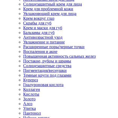
Солнцезащитный крем для лица
Крем для проблемной кожи
Увлажняющий крем для лица
Крем вокруг глаз
Скрабы для губ
Крем и маски для губ
Бальзамы для губ
Антивозрастной уход
Увлажнение и питание
Расширенные поры/черные точки
Воспаления и акне
Повышенная активность сальных желез
Постакне, рубцы и шрамы
Солнцезащитные средства
Пигментация/веснушки
Темные круги под глазами
Купероз
Гиалуроновая кислота
Коллаген
Кислоты
Золото
Алоэ
Улитка
Пантенол
Чайное дерево