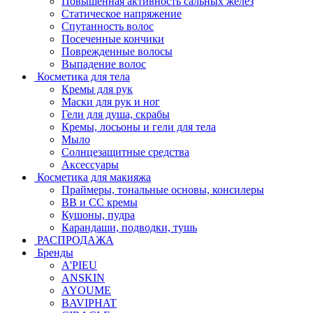
Повышенная активность сальных желёз
Статическое напряжение
Спутанность волос
Посеченные кончики
Поврежденные волосы
Выпадение волос
Косметика для тела
Кремы для рук
Маски для рук и ног
Гели для душа, скрабы
Кремы, лосьоны и гели для тела
Мыло
Солнцезащитные средства
Аксессуары
Косметика для макияжа
Праймеры, тональные основы, консилеры
BB и CC кремы
Кушоны, пудра
Карандаши, подводки, тушь
РАСПРОДАЖА
Бренды
A'PIEU
ANSKIN
AYOUME
BAVIPHAT