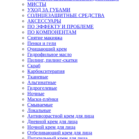
МИСТЫ
УХОД ЗА ГУБАМИ
СОЛНЦЕЗАЩИТНЫЕ СРЕДСТВА
АКСЕССУАРЫ
ПО ЭФФЕКТУ И ПРОБЛЕМЕ
ПО КОМПОНЕНТАМ
Снятие макияжа
Пенки и гели
Очищающий крем
Гидрофильное масло
Пилинг, пилинг-скатки
Скраб
Карбокситерапия
Тканевые
Альгинатные
Гидрогелевые
Ночные
Маски-плёнки
Смываемые
Локальные
Антивозрастной крем для лица
Дневной крем для лица
Ночной крем для лица
Отбеливающий крем для лица
Питательный крем для лица