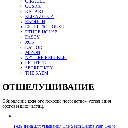
CIRACLE
COSRX
DR JART+
ELIZAVECCA
ENOUGH
ESTHETIC HOUSE
ETUDE HOUSE
FASCY
J:ON
LA’DOR
MIZON
NATURE REPUBLIC
PETITFEE
SEСRET KEY
THE SAEM
ОТШЕЛУШИВАНИЕ
Обновление кожного покрова посредством устранения
ороговевших частиц.
Гель-пена для умывания The Saem Derma Plan Gel to