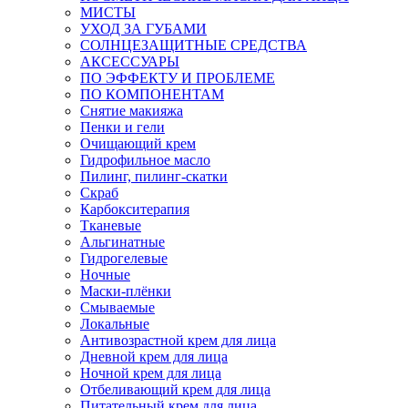
МИСТЫ
УХОД ЗА ГУБАМИ
СОЛНЦЕЗАЩИТНЫЕ СРЕДСТВА
АКСЕССУАРЫ
ПО ЭФФЕКТУ И ПРОБЛЕМЕ
ПО КОМПОНЕНТАМ
Снятие макияжа
Пенки и гели
Очищающий крем
Гидрофильное масло
Пилинг, пилинг-скатки
Скраб
Карбокситерапия
Тканевые
Альгинатные
Гидрогелевые
Ночные
Маски-плёнки
Смываемые
Локальные
Антивозрастной крем для лица
Дневной крем для лица
Ночной крем для лица
Отбеливающий крем для лица
Питательный крем для лица