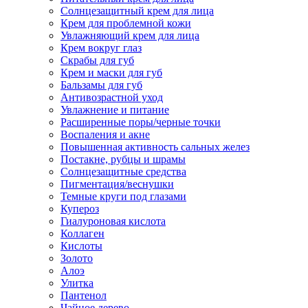
Солнцезащитный крем для лица
Крем для проблемной кожи
Увлажняющий крем для лица
Крем вокруг глаз
Скрабы для губ
Крем и маски для губ
Бальзамы для губ
Антивозрастной уход
Увлажнение и питание
Расширенные поры/черные точки
Воспаления и акне
Повышенная активность сальных желез
Постакне, рубцы и шрамы
Солнцезащитные средства
Пигментация/веснушки
Темные круги под глазами
Купероз
Гиалуроновая кислота
Коллаген
Кислоты
Золото
Алоэ
Улитка
Пантенол
Чайное дерево