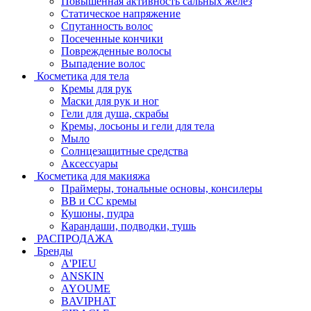
Повышенная активность сальных желёз
Статическое напряжение
Спутанность волос
Посеченные кончики
Поврежденные волосы
Выпадение волос
Косметика для тела
Кремы для рук
Маски для рук и ног
Гели для душа, скрабы
Кремы, лосьоны и гели для тела
Мыло
Солнцезащитные средства
Аксессуары
Косметика для макияжа
Праймеры, тональные основы, консилеры
BB и CC кремы
Кушоны, пудра
Карандаши, подводки, тушь
РАСПРОДАЖА
Бренды
A'PIEU
ANSKIN
AYOUME
BAVIPHAT