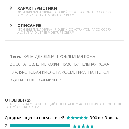
ХАРАКТЕРИСТИКИ
КРЕМ ДЛЯ ЛИЦА УВЛАЖНЯЮЩИЙ С ЭКСТРАКТОМ АЛОЭ COSRX
ALOE VERA OIL-FREE MOISTURE CREAM
ОПИСАНИЕ
КРЕМ ДЛЯ ЛИЦА УВЛАЖНЯЮЩИЙ С ЭКСТРАКТОМ АЛОЭ COSRX
ALOE VERA OIL-FREE MOISTURE CREAM
Теги:
КРЕМ ДЛЯ ЛИЦА
ПРОБЛЕМНАЯ КОЖА
ВОССТАНОВЛЕНИЕ КОЖИ
ЧУВСТВИТЕЛЬНАЯ КОЖА
ГИАЛУРОНОВАЯ КИСЛОТА КОСМЕТИКА
ПАНТЕНОЛ
ЗУД НА КОЖЕ
ЗАЖИВЛЕНИЕ
ОТЗЫВЫ (2)
КРЕМ ДЛЯ ЛИЦА УВЛАЖНЯЮЩИЙ С ЭКСТРАКТОМ АЛОЭ COSRX ALOE VERA OIL-
FREE MOISTURE CREAM
Средняя оценка покупателей:
5.00 из 5 звезд
2