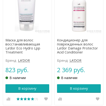
Маска для волос
Кондиционер для
восстанавливающая
поврежденных волос
La’dor Eco Hydro Lpp
La’dor Damage Protector
Treatment
Acid Conditioner
Бренд
LA’DOR
Бренд
LA’DOR
823 руб.
2 369 руб.
В наличии
В наличии
В корзину
В корзину
(1)