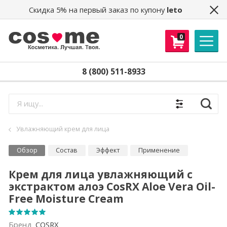
Скидка 5% на первый заказ по купону
leto
0
8 (800) 511-8933
Найти
Увлажняющий крем для лица
Обзор
Состав
Эффект
Применение
Крем для лица увлажняющий с
экстрактом алоэ CosRX Aloe Vera Oil-
Free Moisture Cream
Бренд
COSRX