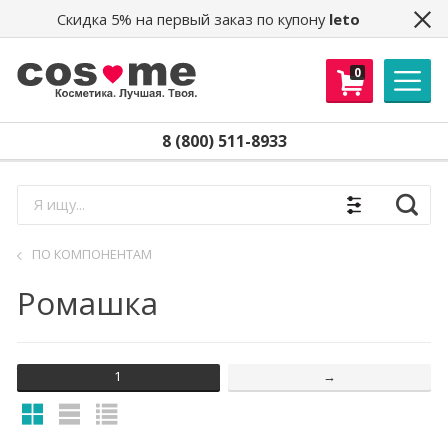
Скидка 5% на первый заказ по купону
leto
Получайте скидки, доступ в
0
секретный клуб распродаж, новости и
другие бонусы!
Email
*
8 (800) 511-8933
Получить
Найти
ПО КОМПОНЕНТАМ
Ромашка
1
→