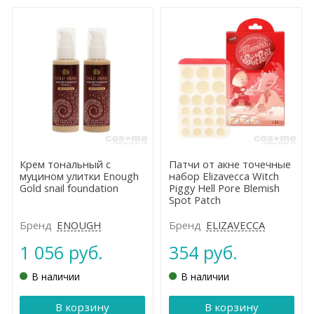
Крем тональный с
Патчи от акне точечные
муцином улитки Enough
набор Elizavecca Witch
Gold snail foundation
Piggy Hell Pore Blemish
Spot Patch
Бренд
ENOUGH
Бренд
ELIZAVECCA
1 056 руб.
354 руб.
В наличии
В наличии
В корзину
В корзину