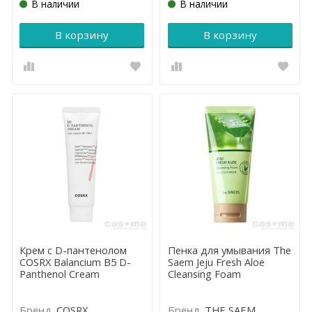
В наличии
В наличии
В корзину
В корзину
Крем с D-пантенолом
Пенка для умывания The
COSRX Balancium B5 D-
Saem Jeju Fresh Aloe
Panthenol Cream
Cleansing Foam
Бренд
COSRX
Бренд
THE SAEM