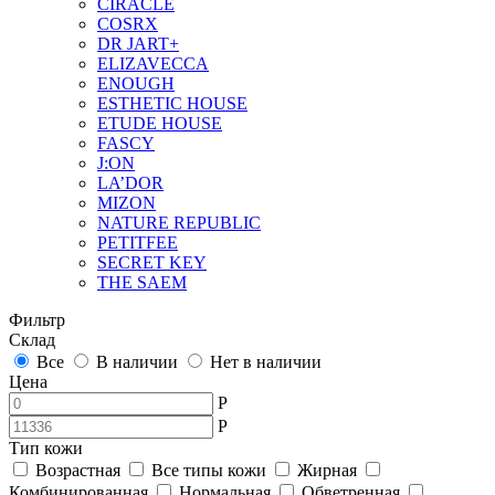
CIRACLE
COSRX
DR JART+
ELIZAVECCA
ENOUGH
ESTHETIC HOUSE
ETUDE HOUSE
FASCY
J:ON
LA’DOR
MIZON
NATURE REPUBLIC
PETITFEE
SEСRET KEY
THE SAEM
Фильтр
Склад
Все
В наличии
Нет в наличии
Цена
Р
Р
Тип кожи
Возрастная
Все типы кожи
Жирная
Комбинированная
Нормальная
Обветренная