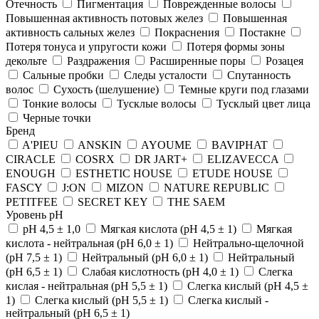
Отечность
Пигментация
Поврежденные волосы
Повышенная активность потовых желез
Повышенная
активность сальных желез
Покраснения
Постакне
Потеря тонуса и упругости кожи
Потеря формы зоны
декольте
Раздражения
Расширенные поры
Розацея
Сальные пробки
Следы усталости
Спутанность
волос
Сухость (шелушение)
Темные круги под глазами
Тонкие волосы
Тусклые волосы
Тусклый цвет лица
Черные точки
Бренд
A'PIEU
ANSKIN
AYOUME
BAVIPHAT
CIRACLE
COSRX
DR JART+
ELIZAVECCA
ENOUGH
ESTHETIC HOUSE
ETUDE HOUSE
FASCY
J:ON
MIZON
NATURE REPUBLIC
PETITFEE
SEСRET KEY
THE SAEM
Уровень рН
pH 4,5 ± 1,0
Мягкая кислота (pH 4,5 ± 1)
Мягкая
кислота - нейтральная (pH 6,0 ± 1)
Нейтрально-щелочной
(рН 7,5 ± 1)
Нейтральный (рН 6,0 ± 1)
Нейтральный
(рН 6,5 ± 1)
Слабая кислотность (pH 4,0 ± 1)
Слегка
кислая - нейтральная (pH 5,5 ± 1)
Слегка кислый (pH 4,5 ±
1)
Слегка кислый (pH 5,5 ± 1)
Слегка кислый -
нейтральный (pH 6,5 ± 1)