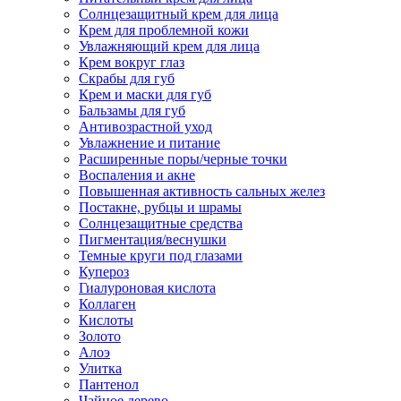
Солнцезащитный крем для лица
Крем для проблемной кожи
Увлажняющий крем для лица
Крем вокруг глаз
Скрабы для губ
Крем и маски для губ
Бальзамы для губ
Антивозрастной уход
Увлажнение и питание
Расширенные поры/черные точки
Воспаления и акне
Повышенная активность сальных желез
Постакне, рубцы и шрамы
Солнцезащитные средства
Пигментация/веснушки
Темные круги под глазами
Купероз
Гиалуроновая кислота
Коллаген
Кислоты
Золото
Алоэ
Улитка
Пантенол
Чайное дерево