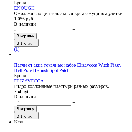
Бренд
ENOUGH
Омолаживающий тональный крем с муцином улитки.
1 056 руб.
В наличии
-
+
В корзину
В 1 клик
(1)
Патчи от акне точечные набор Elizavecca Witch Piggy
Hell Pore Blemish Spot Patch
Бренд
ELIZAVECCA
Гидро-коллоидные пластыри разных размеров.
354 руб.
В наличии
-
+
В корзину
В 1 клик
New!