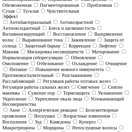
Обезвоженная
Пигментированная
Проблемная
Сухая
Тусклая
Чувствительная
Эффект
Антибактериальный
Антивозрастной
Антиоксидантный
Блеск и шелковистость
Витаминизирующий
Восстановление
Выпрямление
волос
Выравнивание тона
Заживление
Защита от
солнца
Защитный барьер
Коррекция
Лифтинг
Макияж
Маскировка несовершенств
Матирование
Нормализация себорегуляции
Обновление
Омоложение
Отбеливание
Охлаждение
Очищение
Питание
Повышение кожного иммунитета
Противовоспалительный
Разглаживание
Расслабляющий
Регуляция работы потовых желез
Регуляция работы сальных желез
Смягчение
Снятие
макияжа
Сужение пор
Термозащита
Увлажнение
Укрепление
Укрепление овала лица
Успокаивающий
Несовершенства
Акне
Аллергические реакции
Болезнетворные
проявления
Веснушки
Возрастные изменения
Воспаления
Зуд
Камедоны
Купероз
Микротрещины
Морщины
Непослушные волосы