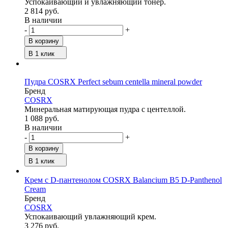
Успокаивающий и увлажняющий тонер.
2 814 руб.
В наличии
-
+
В корзину
В 1 клик
Пудра COSRX Perfect sebum centella mineral powder
Бренд
COSRX
Минеральная матирующая пудра с центеллой.
1 088 руб.
В наличии
-
+
В корзину
В 1 клик
Крем с D-пантенолом COSRX Balancium B5 D-Panthenol
Cream
Бренд
COSRX
Успокаивающий увлажняющий крем.
3 276 руб.