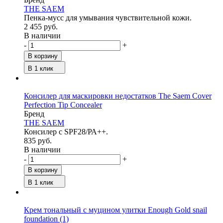
THE SAEM
Пенка-мусс для умывания чувствительной кожи.
2 455 руб.
В наличии
-
+
В корзину
В 1 клик
Консилер для маскировки недостатков The Saem Cover
Perfection Tip Concealer
Бренд
THE SAEM
Консилер с SPF28/РА++.
835 руб.
В наличии
-
+
В корзину
В 1 клик
Крем тональный с муцином улитки Enough Gold snail
foundation
(1)