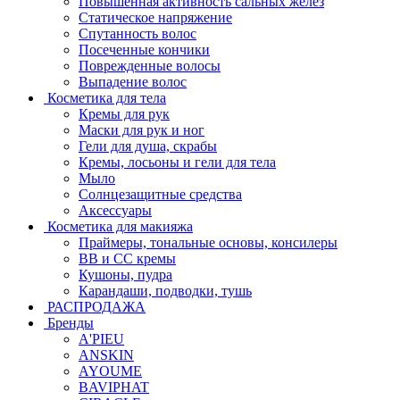
Повышенная активность сальных желёз
Статическое напряжение
Спутанность волос
Посеченные кончики
Поврежденные волосы
Выпадение волос
Косметика для тела
Кремы для рук
Маски для рук и ног
Гели для душа, скрабы
Кремы, лосьоны и гели для тела
Мыло
Солнцезащитные средства
Аксессуары
Косметика для макияжа
Праймеры, тональные основы, консилеры
BB и CC кремы
Кушоны, пудра
Карандаши, подводки, тушь
РАСПРОДАЖА
Бренды
A'PIEU
ANSKIN
AYOUME
BAVIPHAT