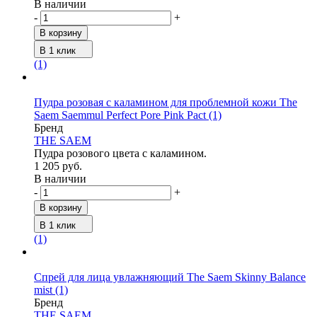
В наличии
-
+
В корзину
В 1 клик
(1)
Пудра розовая с каламином для проблемной кожи The
Saem Saemmul Perfect Pore Pink Pact
(1)
Бренд
THE SAEM
Пудра розового цвета с каламином.
1 205 руб.
В наличии
-
+
В корзину
В 1 клик
(1)
Спрей для лица увлажняющий The Saem Skinny Balance
mist
(1)
Бренд
THE SAEM