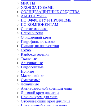
МИСТЫ
УХОД ЗА ГУБАМИ
СОЛНЦЕЗАЩИТНЫЕ СРЕДСТВА
АКСЕССУАРЫ
ПО ЭФФЕКТУ И ПРОБЛЕМЕ
ПО КОМПОНЕНТАМ
Снятие макияжа
Пенки и гели
Очищающий крем
Гидрофильное масло
Пилинг, пилинг-скатки
Скраб
Карбокситерапия
Тканевые
Альгинатные
Гидрогелевые
Ночные
Маски-плёнки
Смываемые
Локальные
Антивозрастной крем для лица
Дневной крем для лица
Ночной крем для лица
Отбеливающий крем для лица
Питательный крем для лица