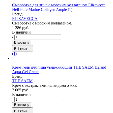
Сыворотка для лица c морским коллагеном Elizavecca
Hell-Pore Marine Collagen Ample
(1)
Бренд
ELIZAVECCA
Сыворотка с морским коллагеном.
1 286 руб.
В наличии
-
+
В корзину
В 1 клик
(1)
Крем-гель для лица увлажняющий THE SAEM Iceland
Aqua Gel Cream
Бренд
THE SAEM
Крем с экстрактами исландского мха.
2 065 руб.
В наличии
-
+
В корзину
В 1 клик