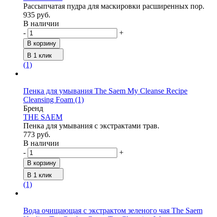
Рассыпчатая пудра для маскировки расширенных пор.
935 руб.
В наличии
-
+
В корзину
В 1 клик
(1)
Пенка для умывания The Saem My Cleanse Recipe
Cleansing Foam
(1)
Бренд
THE SAEM
Пенка для умывания с экстрактами трав.
773 руб.
В наличии
-
+
В корзину
В 1 клик
(1)
Вода очищающая с экстрактом зеленого чая The Saem