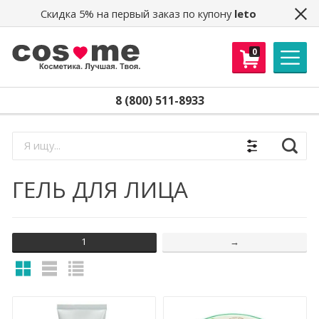
Скидка 5% на первый заказ по купону
leto
Получайте скидки, доступ в
0
секретный клуб распродаж, новости и
другие бонусы!
Email
*
8 (800) 511-8933
Получить
Найти
ГЕЛЬ ДЛЯ ЛИЦА
1
→