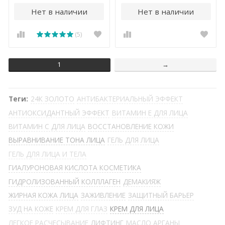
Нет в наличии
Нет в наличии
(5)
1
→
Теги:
24К ЗОЛОТО
АНТИБАКТЕРИАЛЬНЫЙ ЭФФЕКТ
АНТИОКСИДАНТНЫЙ ЭФФЕКТ
ВИТАМИН Е ДЛЯ ЛИЦА
ВИТАМИН С ДЛЯ ЛИЦА
ВОССТАНОВЛЕНИЕ КОЖИ
ВЫРАВНИВАНИЕ ТОНА ЛИЦА
ГЕЛЬ ДЛЯ ЛИЦА
ГЕЛЬ ДЛЯ ЛИЦА И ТЕЛА
ГИАЛУРОНОВАЯ КИСЛОТА КОСМЕТИКА
ГИДРОЛИЗОВАННЫЙ КОЛЛЛАГЕН
ДЕМАКИЯЖ
ЖИРНАЯ КОЖА ЛИЦА
ЗАЖИВЛЕНИЕ
ЗАЩИТНЫЙ БАРЬЕР
ЗУД НА КОЖЕ
КРЕМ ДЛЯ ГЛАЗ
КРЕМ ДЛЯ ЛИЦА
ЛЕГКОЕ РАСЧЕСЫВАНИЕ
ЛИФТИНГ
МАСЛО АРГАНЫ