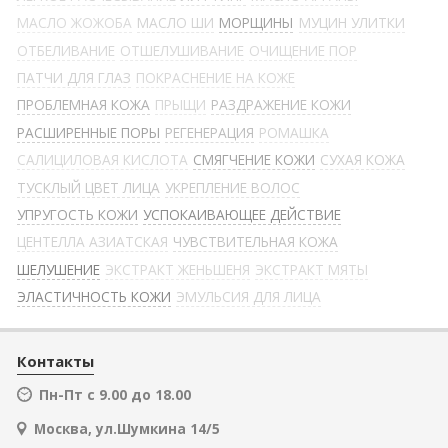
МАСЛО ЖОЖОБА
МАСЛО ШИ
МОРЩИНЫ
МУЦИН УЛИТКИ
ОТБЕЛИВАНИЕ
ОТШЕЛУШИВАНИЕ
ОЧИЩЕНИЕ ПОР
ПАТЧИ ДЛЯ ГЛАЗ
ПОКРАСНЕНИЕ НА КОЖЕ
ПРОБЛЕМНАЯ КОЖА
ПРЫЩИ
РАЗДРАЖЕНИЕ КОЖИ
РАСШИРЕННЫЕ ПОРЫ
РЕГЕНЕРАЦИЯ
РОМАШКА
САЛИЦИЛОВАЯ КИСЛОТА
СМЯГЧЕНИЕ КОЖИ
СУХАЯ КОЖА
ТУСКЛЫЙ ЦВЕТ ЛИЦА
УКРЕПЛЕНИЕ ВОЛОС
УПРУГОСТЬ КОЖИ
УСПОКАИВАЮЩЕЕ ДЕЙСТВИЕ
ЦЕНТЕЛЛА АЗИАТСКАЯ
ЧУВСТВИТЕЛЬНАЯ КОЖА
ШЕЛУШЕНИЕ
ЭКСТРАКТ ЖЕНЬШЕНЯ
ЭКСТРАКТ МЯТЫ
ЭЛАСТИЧНОСТЬ КОЖИ
ЭМУЛЬСИЯ ДЛЯ ЛИЦА
Контакты
Пн-Пт с 9.00 до 18.00
Москва, ул.Шумкина 14/5