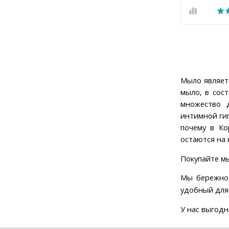
Мыло являет
мыло, в сос
множество 
интимной гиг
почему в Ко
остаются на 
Покупайте мы
Мы бережно 
удобный для 
У нас выгод