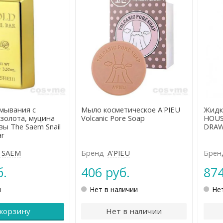
мывания с
Мыло косметическое A'PIEU
Жидк
 золота, муцина
Volcanic Pore Soap
HOUS
вы The Saem Snail
DRAW
ar
 SAEM
Бренд
A'PIEU
Брен
б.
406 руб.
874
и
Нет в наличии
Не
 корзину
Нет в наличии