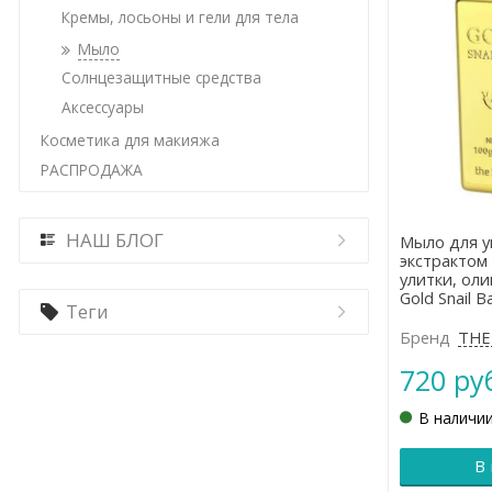
Кремы, лосьоны и гели для тела
Мыло
Солнцезащитные средства
Аксессуары
Косметика для макияжа
РАСПРОДАЖА
НАШ БЛОГ
Мыло для у
экстрактом
улитки, оли
Gold Snail B
Теги
Бренд
THE
720 ру
В наличи
В