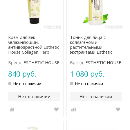
Крем для век
Тоник для лица с
увлажняющий,
коллагеном и
антивозрастной Esthetic
растительными
House Collagen Herb
экстрактами Esthetic
Complex Eye Cream
House Collagen Herb
Complex Skin
Бренд
ESTHETIC HOUSE
Бренд
ESTHETIC HOUSE
840 руб.
1 080 руб.
Нет в наличии
Нет в наличии
Нет в наличии
Нет в наличии