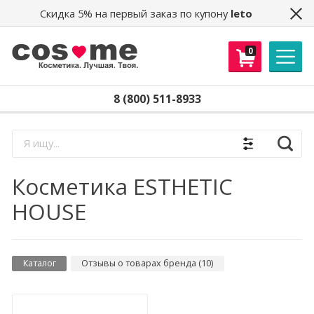
Скидка 5% на первый заказ по купону
leto
Получайте скидки, доступ в
0
секретный клуб распродаж, новости и
другие бонусы!
Email
*
8 (800) 511-8933
Получить
Найти
Косметика ESTHETIC
HOUSE
Каталог
Отзывы о товарах бренда
(10)