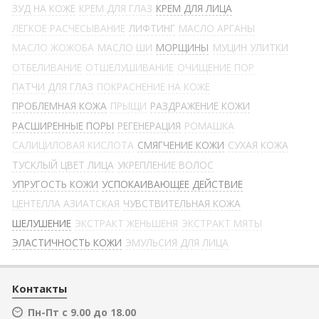
ЗУД НА КОЖЕ
КРЕМ ДЛЯ ГЛАЗ
КРЕМ ДЛЯ ЛИЦА
ЛЕГКОЕ РАСЧЕСЫВАНИЕ
ЛИФТИНГ
МАСЛО АРГАНЫ
МАСЛО ЖОЖОБА
МАСЛО ШИ
МОРЩИНЫ
МУЦИН УЛИТКИ
ОТБЕЛИВАНИЕ
ОТШЕЛУШИВАНИЕ
ОЧИЩЕНИЕ ПОР
ПАТЧИ ДЛЯ ГЛАЗ
ПОКРАСНЕНИЕ НА КОЖЕ
ПРОБЛЕМНАЯ КОЖА
ПРЫЩИ
РАЗДРАЖЕНИЕ КОЖИ
РАСШИРЕННЫЕ ПОРЫ
РЕГЕНЕРАЦИЯ
РОМАШКА
САЛИЦИЛОВАЯ КИСЛОТА
СМЯГЧЕНИЕ КОЖИ
СУХАЯ КОЖА
ТУСКЛЫЙ ЦВЕТ ЛИЦА
УКРЕПЛЕНИЕ ВОЛОС
УПРУГОСТЬ КОЖИ
УСПОКАИВАЮЩЕЕ ДЕЙСТВИЕ
ЦЕНТЕЛЛА АЗИАТСКАЯ
ЧУВСТВИТЕЛЬНАЯ КОЖА
ШЕЛУШЕНИЕ
ЭКСТРАКТ ЖЕНЬШЕНЯ
ЭКСТРАКТ МЯТЫ
ЭЛАСТИЧНОСТЬ КОЖИ
ЭМУЛЬСИЯ ДЛЯ ЛИЦА
Контакты
Пн-Пт с 9.00 до 18.00