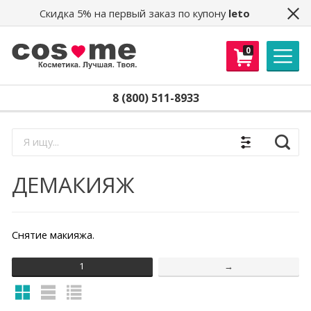
Скидка 5% на первый заказ по купону
leto
Получайте скидки, доступ в
0
секретный клуб распродаж, новости и
другие бонусы!
Email
*
8 (800) 511-8933
Получить
Найти
ДЕМАКИЯЖ
Снятие макияжа.
1
→