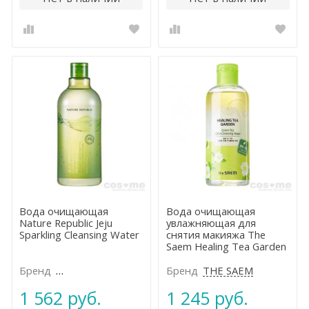
Вода очищающая
Вода очищающая
Nature Republic Jeju
увлажняющая для
Sparkling Cleansing Water
снятия макияжа The
Saem Healing Tea Garden
Green Tea Oil In Cleansing
water
Бренд
NATURE REPUBLIC
Бренд
THE SAEM
1 562 руб.
1 245 руб.