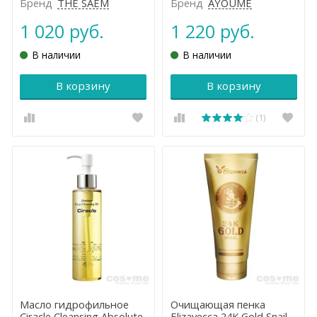
Бренд
THE SAEM
Бренд
AYOUME
1 020 руб.
1 220 руб.
В наличии
В наличии
В корзину
В корзину
(1)
Масло гидрофильное
Очищающая пенка
Ciracle Cleansing Absolute
Elizavecca 24K Gold Snail