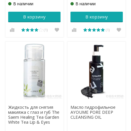
В наличии
В наличии
В корзину
В корзину
(1)
(1)
Жидкость для снятия
Масло гидрофильное
макияжа с глаз и губ The
AYOUME PORE DEEP
Saem Healing Tea Garden
CLEANSING OIL
White Tea Lip & Eyes
Remover