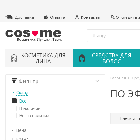
Доставка
Оплата
Контакты
Отследить 
Получайте скидки, доступ в
секретный клуб распродаж, новости и
другие бонусы!
Email
*
КОСМЕТИКА ДЛЯ
СРЕДСТВА ДЛЯ
ЛИЦА
ВОЛОС
Получить
Главная
Сре
Фильтр
ПО Э
Склад
Все
В наличии
Нет в наличии
Блеск и 
Цена
Тер
Бренд