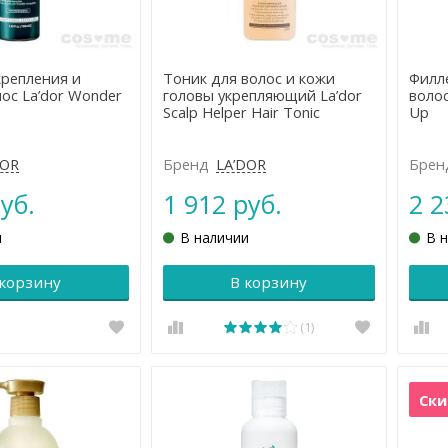
крепления и
Тоник для волос и кожи
Филл
ос La’dor Wonder
головы укрепляющий La’dor
волос 
Scalp Helper Hair Tonic
Up
DOR
Бренд
LA’DOR
Брен
уб.
1 912 руб.
2 2
и
В наличии
В 
 корзину
В корзину
(1)
Ски