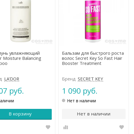
унь увлажняющий
Бальзам для быстрого роста
r Moisture Balancing
волос Secret Key So Fast Hair
poo
Booster Treatment
д
LA’DOR
Бренд
SEСRET KEY
07 руб.
1 090 руб.
наличии
Нет в наличии
В корзину
Нет в наличии