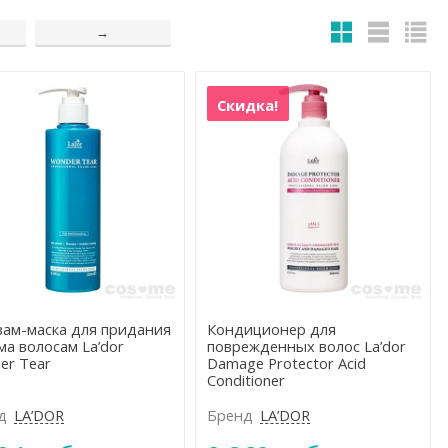
→
льных желёз
Статическое напряжение
Скидка!
Поврежденные волосы
Выпадение волос
зам-маска для придания
Кондиционер для
а волосам La’dor
поврежденных волос La’dor
er Tear
Damage Protector Acid
Conditioner
д
LA’DOR
Бренд
LA’DOR