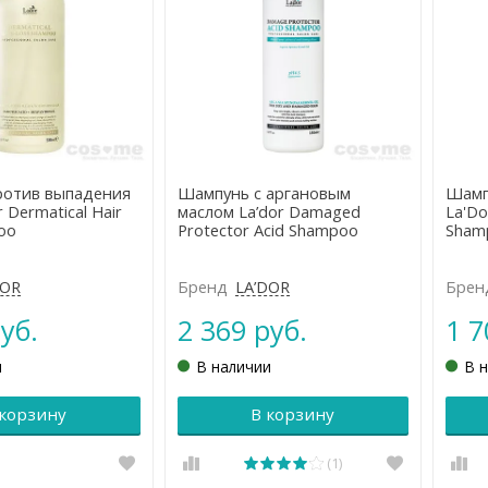
ротив выпадения
Шампунь с аргановым
Шамп
r Dermatical Hair
маслом La’dor Damaged
La'Do
oo
Protector Acid Shampoo
Sham
DOR
Бренд
LA’DOR
Брен
уб.
2 369 руб.
1 7
и
В наличии
В 
 корзину
В корзину
(1)