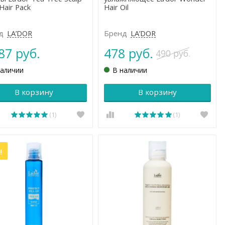
 Hair Pack
Hair Oil
д
LA’DOR
Бренд
LA’DOR
87 руб.
478 руб.
490 руб.
наличии
В наличии
В корзину
В корзину
(1)
(1)
!