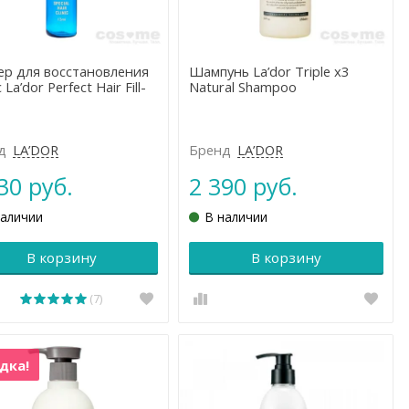
ер для восстановления
Шампунь La’dor Triple x3
La’dor Perfect Hair Fill-
Natural Shampoo
д
LA’DOR
Бренд
LA’DOR
30 руб.
2 390 руб.
наличии
В наличии
В корзину
В корзину
(7)
дка!