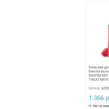
Бальзам дл
блеска воло
RASPBERRY 
TREATMEN
Бренд
A'PI
1 366 р
Нет в на