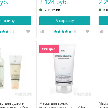
уб.
2 124 руб.
2 2
и
В наличии
В 
 корзину
В корзину
(1)
(1)
Скидка!
р для сухих и
Маска для волос
Маска
ых волос La'Dor
восстанавливающая La’dor
голов