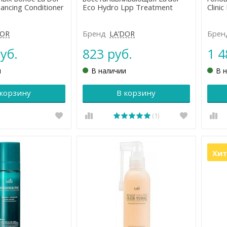
lancing Сonditioner
Eco Hydro Lpp Treatment
Clinic
DOR
Бренд
LA’DOR
Брен
уб.
823 руб.
1 4
и
В наличии
В 
 корзину
В корзину
(1)
Хит