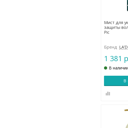
Мист для у
защиты вол
Pic
Бренд
LA’
1 381 р
В наличи
В