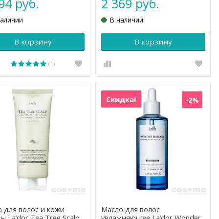
94 руб.
2 369 руб.
наличии
В наличии
В корзину
В корзину
(1)
Скидка!
-2%
 для волос и кожи
Масло для волос
ы La’dor Tea Tree Scalp
увлажняющее La’dor Wonder