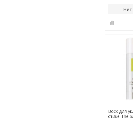
Нет
Воск для ук
стике The Sa