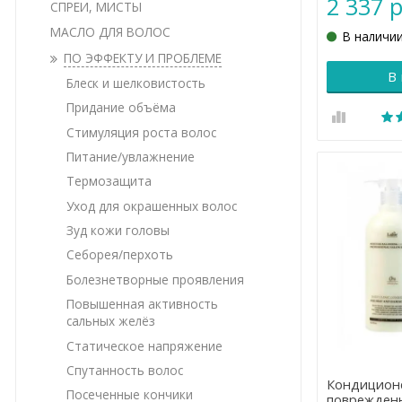
2 337 р
СПРЕИ, МИСТЫ
МАСЛО ДЛЯ ВОЛОС
В наличи
ПО ЭФФЕКТУ И ПРОБЛЕМЕ
В
Блеск и шелковистость
Придание объёма
Стимуляция роста волос
Питание/увлажнение
Термозащита
Уход для окрашенных волос
Зуд кожи головы
Себорея/перхоть
Болезнетворные проявления
Повышенная активность
сальных желёз
Статическое напряжение
Спутанность волос
Кондиционе
Посеченные кончики
поврежденн