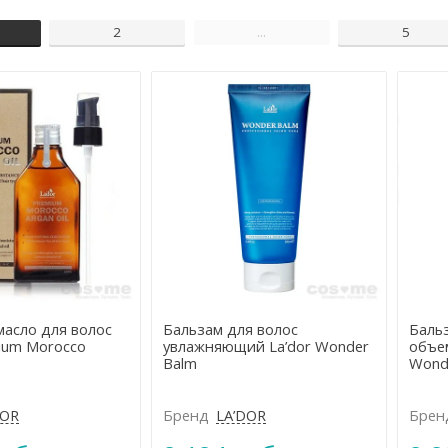
2
...
5
нетворные проявления
Повышенная активность са
ность волос
Посеченные кончики
масло для волос
Бальзам для волос
Баль
mium Morocco
увлажняющий La’dor Wonder
объем
Balm
Wond
DOR
Бренд
LA’DOR
Брен