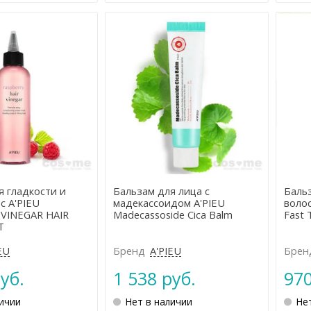
я гладкости и
Бальзам для лица с
Баль
с A'PIEU
мадекассоидом A'PIEU
волос
VINEGAR HAIR
Madecassoside Cica Balm
Fast 
T
EU
Бренд
A'PIEU
Брен
уб.
1 538 руб.
970
личии
Нет в наличии
Не