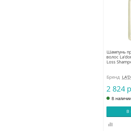
Шампунь п
волос La’do
Loss Shamp
Бренд
LA’
2 824 р
В наличи
В