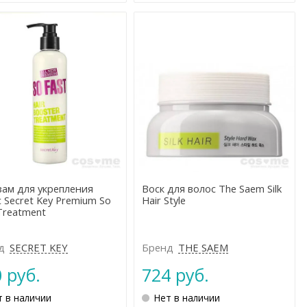
зам для укрепления
Воск для волоc The Saem Silk
 Secret Key Premium So
Hair Style
Treatment
д
SEСRET KEY
Бренд
THE SAEM
 руб.
724 руб.
т в наличии
Нет в наличии