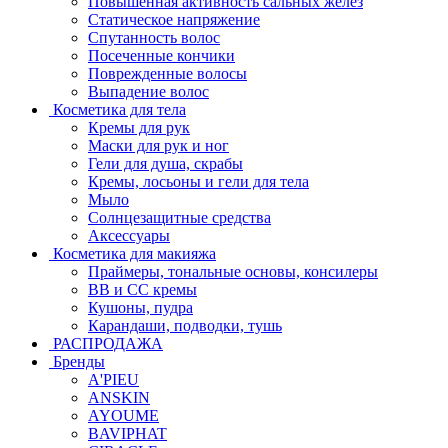
Повышенная активность сальных желёз
Статическое напряжение
Спутанность волос
Посеченные кончики
Поврежденные волосы
Выпадение волос
Косметика для тела
Кремы для рук
Маски для рук и ног
Гели для душа, скрабы
Кремы, лосьоны и гели для тела
Мыло
Солнцезащитные средства
Аксессуары
Косметика для макияжа
Праймеры, тональные основы, консилеры
BB и CC кремы
Кушоны, пудра
Карандаши, подводки, тушь
РАСПРОДАЖА
Бренды
A'PIEU
ANSKIN
AYOUME
BAVIPHAT