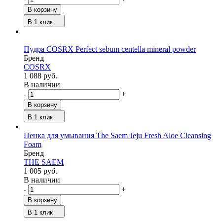
В корзину
В 1 клик
Пудра COSRX Perfect sebum centella mineral powder
Бренд
COSRX
1 088 руб.
В наличии
-
+
В корзину
В 1 клик
Пенка для умывания The Saem Jeju Fresh Aloe Cleansing
Foam
Бренд
THE SAEM
1 005 руб.
В наличии
-
+
В корзину
В 1 клик