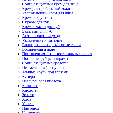
Солнцезащитный крем для лица
Крем для проблемной кожи
Увлажняющий крем для лица
Крем вокруг глаз
Скрабы для губ
Крем и маски для губ
Бальзамы для губ
Антивозрастной уход
Увлажнение и питание
Расширенные поры/черные точки
Воспаления и акне
Повышенная активность сальных желез
Постакне, рубцы и шрамы
Солнцезащитные средства
Пигментация/веснушки
Темные круги под глазами
Купероз
Гиалуроновая кислота
Коллаген
Кислоты
Золото
Алоэ
Улитка
Пантенол
Чайное дерево