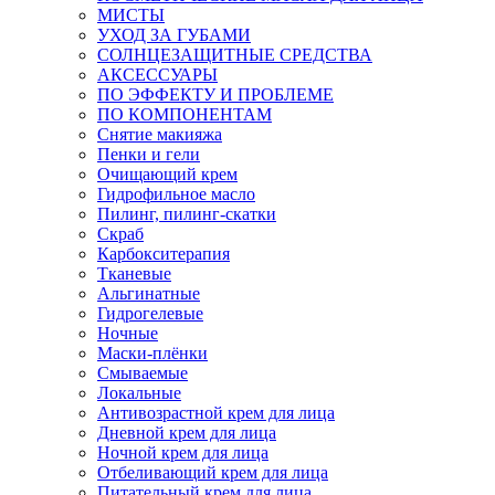
МИСТЫ
УХОД ЗА ГУБАМИ
СОЛНЦЕЗАЩИТНЫЕ СРЕДСТВА
АКСЕССУАРЫ
ПО ЭФФЕКТУ И ПРОБЛЕМЕ
ПО КОМПОНЕНТАМ
Снятие макияжа
Пенки и гели
Очищающий крем
Гидрофильное масло
Пилинг, пилинг-скатки
Скраб
Карбокситерапия
Тканевые
Альгинатные
Гидрогелевые
Ночные
Маски-плёнки
Смываемые
Локальные
Антивозрастной крем для лица
Дневной крем для лица
Ночной крем для лица
Отбеливающий крем для лица
Питательный крем для лица