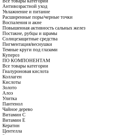
Все товары категории
Антивозрастной уход
Увлажнение и питание
Расширенные поры/черные точки
Воспаления и акне
Повышенная активность сальных желез
Постакне, рубцы и шрамы
Солнцезащитные средства
Пигментация/веснушки
Темные круги под глазами
Купероз
ПО КОМПОНЕНТАМ
Все товары категории
Гиалуроновая кислота
Коллаген
Кислоты
Золото
Алоэ
Улитка
Пантенол
Чайное дерево
Витамин C
Витамин Е
Кератин
Центелла