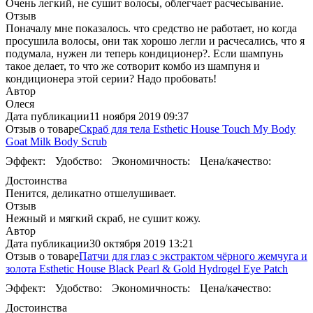
Очень легкий, не сушит волосы, облегчает расчесывание.
Отзыв
Поначалу мне показалось. что средство не работает, но когда
просушила волосы, они так хорошо легли и расчесались, что я
подумала, нужен ли теперь кондиционер?. Если шампунь
такое делает, то что же сотворит комбо из шампуня и
кондиционера этой серии? Надо пробовать!
Автор
Олеся
Дата публикации
11 ноября 2019 09:37
Отзыв о товаре
Скраб для тела Esthetic House Touch My Body
Goat Milk Body Scrub
Эффект:
Удобство:
Экономичность:
Цена/качество:
Достоинства
Пенится, деликатно отшелушивает.
Отзыв
Нежный и мягкий скраб, не сушит кожу.
Автор
Дата публикации
30 октября 2019 13:21
Отзыв о товаре
Патчи для глаз с экстрактом чёрного жемчуга и
золота Esthetic House Black Pearl & Gold Hydrogel Eye Patch
Эффект:
Удобство:
Экономичность:
Цена/качество:
Достоинства