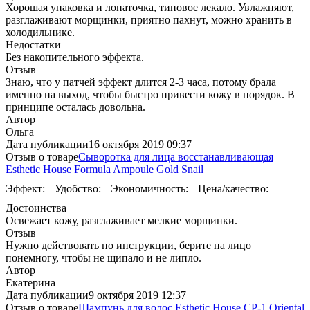
Хорошая упаковка и лопаточка, типовое лекало. Увлажняют,
разглаживают морщинки, приятно пахнут, можно хранить в
холодильнике.
Недостатки
Без накопительного эффекта.
Отзыв
Знаю, что у патчей эффект длится 2-3 часа, потому брала
именно на выход, чтобы быстро привести кожу в порядок. В
принципе осталась довольна.
Автор
Ольга
Дата публикации
16 октября 2019 09:37
Отзыв о товаре
Сыворотка для лица восстанавливающая
Esthetic House Formula Ampoule Gold Snail
Эффект:
Удобство:
Экономичность:
Цена/качество:
Достоинства
Освежает кожу, разглаживает мелкие морщинки.
Отзыв
Нужно действовать по инструкции, берите на лицо
понемногу, чтобы не щипало и не липло.
Автор
Екатерина
Дата публикации
9 октября 2019 12:37
Отзыв о товаре
Шампунь для волос Esthetic House CP-1 Oriental