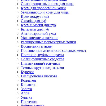
Солнцезащитный крем для лица
Крем для проблемной кожи
Увлажняющий крем для лица
Крем вокруг глаз
Скрабы для губ
Крем и маски для губ
Бальзамы для губ
Антивозрастной уход
Увлажнение и питание
Расширенные поры/черные точки
Воспаления и акне
Повышенная активность сальных желез
Постакне, рубцы и шрамы
Солнцезащитные средства
Пигментация/веснушки
Темные круги под глазами
Купероз
Гиалуроновая кислота
Коллаген
Кислоты
Золото
Алоэ
Улитка
Пантенол
Чайное дерево