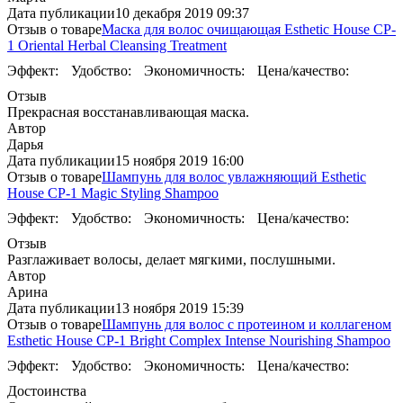
Дата публикации
10 декабря 2019 09:37
Отзыв о товаре
Маска для волос очищающая Esthetic House CP-
1 Oriental Herbal Cleansing Treatment
Эффект:
Удобство:
Экономичность:
Цена/качество:
Отзыв
Прекрасная восстанавливающая маска.
Автор
Дарья
Дата публикации
15 ноября 2019 16:00
Отзыв о товаре
Шампунь для волос увлажняющий Esthetic
House CP-1 Magic Styling Shampoo
Эффект:
Удобство:
Экономичность:
Цена/качество:
Отзыв
Разглаживает волосы, делает мягкими, послушными.
Автор
Арина
Дата публикации
13 ноября 2019 15:39
Отзыв о товаре
Шампунь для волос с протеином и коллагеном
Esthetic House CP-1 Bright Complex Intense Nourishing Shampoo
Эффект:
Удобство:
Экономичность:
Цена/качество:
Достоинства