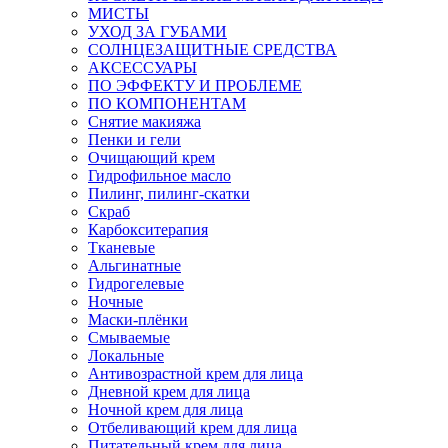
МИСТЫ
УХОД ЗА ГУБАМИ
СОЛНЦЕЗАЩИТНЫЕ СРЕДСТВА
АКСЕССУАРЫ
ПО ЭФФЕКТУ И ПРОБЛЕМЕ
ПО КОМПОНЕНТАМ
Снятие макияжа
Пенки и гели
Очищающий крем
Гидрофильное масло
Пилинг, пилинг-скатки
Скраб
Карбокситерапия
Тканевые
Альгинатные
Гидрогелевые
Ночные
Маски-плёнки
Смываемые
Локальные
Антивозрастной крем для лица
Дневной крем для лица
Ночной крем для лица
Отбеливающий крем для лица
Питательный крем для лица