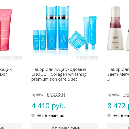
ающих
Набор для лица уходовый
Набор для
'Dor
ENOUGH Collagen whitening
Saem Mervi
premium skin care 5 set
3
Бренд
ENOUGH
Бренд
TH
4 410 руб.
8 472 
Нет в наличии
Нет в н
ии
Нет в наличии
Н