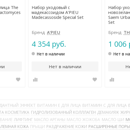
лица The
Набор уходовый с
Набор ухо
lactomyces
мадекассоидом A'PIEU
новозелан
Madecassoside Special Set
Saem Urban
Set
Бренд
A'PIEU
Бренд
TH
4 354 руб.
1 006 
Нет в наличии
Нет в н
ии
Нет в наличии
Н
ДАНТНЫЙ ЭФФЕКТ
ВИТАМИН Е ДЛЯ ЛИЦА
ВИТАМИН С ДЛЯ ЛИЦА
ТА КОСМЕТИКА
ГИДРОЛИЗОВАННЫЙ КОЛЛЛАГЕН
ДЕМАКИЯЖ
ЖИР
ЫВАНИЕ
ЛИФТИНГ
МАСЛО АРГАНЫ
МАСЛО ЖОЖОБА
МАСЛО ШИ
М
БЛЕМНАЯ КОЖА
ПРЫЩИ
РАЗДРАЖЕНИЕ КОЖИ
РАСШИРЕННЫЕ ПОР