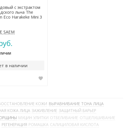
довый с экстрактом
дского льна The
 Eco Harakeke Mini 3
E SAEM
руб.
аличии
ет в наличии
ВОССТАНОВЛЕНИЕ КОЖИ
ВЫРАВНИВАНИЕ ТОНА ЛИЦА
НАЯ КОЖА ЛИЦА
ЗАЖИВЛЕНИЕ
ЗАЩИТНЫЙ БАРЬЕР
ОРЩИНЫ
МУЦИН УЛИТКИ
ОТБЕЛИВАНИЕ
ОТШЕЛУШИВАНИЕ
Ы
РЕГЕНЕРАЦИЯ
РОМАШКА
САЛИЦИЛОВАЯ КИСЛОТА