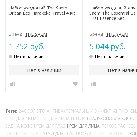
Набор уходовый The Saem
Набор уходовый для 
Urban Eco Harakeke Travel 4 Kit
Saem The Essential Ga
First Essence Set
Бренд
THE SAEM
Бренд
THE SAEM
1 752 руб.
5 044 руб.
Нет в наличии
Нет в наличии
Нет в наличии
Нет в налич
Теги:
24К ЗОЛОТО
АНТИБАКТЕРИАЛЬНЫЙ ЭФФЕКТ
АНТИОКСИ
ГЕЛЬ ДЛЯ ЛИЦА
ГЕЛЬ ДЛЯ ЛИЦА И ТЕЛА
ГИАЛУРОНОВАЯ КИСЛО
ЗУД НА КОЖЕ
КРЕМ ДЛЯ ГЛАЗ
КРЕМ ДЛЯ ЛИЦА
ЛЕГКОЕ РАСЧЕС
ОЧИЩЕНИЕ ПОР
ПАТЧИ ДЛЯ ГЛАЗ
ПОКРАСНЕНИЕ НА КОЖЕ
ПРО