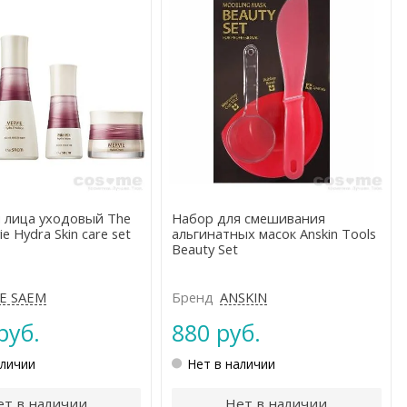
 лица уходовый The
Набор для смешивания
e Hydra Skin care set
альгинатных масок Anskin Tools
Beauty Set
E SAEM
Бренд
ANSKIN
руб.
880 руб.
аличии
Нет в наличии
ет в наличии
Нет в наличии