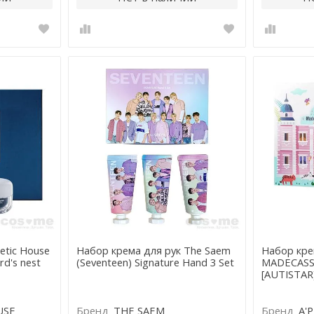
etic House
Набор крема для рук The Saem
Набор кре
ird's nest
(Seventeen) Signature Hand 3 Set
MADECASS
[AUTISTAR
USE
Бренд
THE SAEM
Бренд
A'