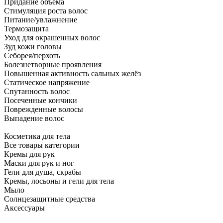
Придание объёма
Стимуляция роста волос
Питание/увлажнение
Термозащита
Уход для окрашенных волос
Зуд кожи головы
Себорея/перхоть
Болезнетворные проявления
Повышенная активность сальных желёз
Статическое напряжение
Спутанность волос
Посеченные кончики
Поврежденные волосы
Выпадение волос
Косметика для тела
Все товары категории
Кремы для рук
Маски для рук и ног
Гели для душа, скрабы
Кремы, лосьоны и гели для тела
Мыло
Солнцезащитные средства
Аксессуары