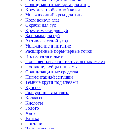
Солнцезащитный крем для лица
Крем для проблемной кожи
Увлажняющий крем для лица
Крем вокруг глаз
Скрабы для губ
Крем и маски для губ
Бальзамы для губ
Антивозрастной уход
Увлажнение и питание
Расширенные поры/черные точки
Воспаления и акне
Повышенная активность сальных желез
Постакне, рубцы и шрамы
Солнцезащитные средства
Пигментация/веснушки
Темные круги под глазами
Купероз
Гиалуроновая кислота
Коллаген
Кислоты
Золото
Алоэ
Улитка
Пантенол
Чайное дерево