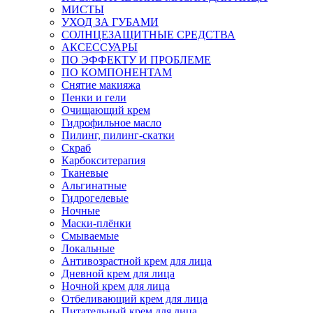
МИСТЫ
УХОД ЗА ГУБАМИ
СОЛНЦЕЗАЩИТНЫЕ СРЕДСТВА
АКСЕССУАРЫ
ПО ЭФФЕКТУ И ПРОБЛЕМЕ
ПО КОМПОНЕНТАМ
Снятие макияжа
Пенки и гели
Очищающий крем
Гидрофильное масло
Пилинг, пилинг-скатки
Скраб
Карбокситерапия
Тканевые
Альгинатные
Гидрогелевые
Ночные
Маски-плёнки
Смываемые
Локальные
Антивозрастной крем для лица
Дневной крем для лица
Ночной крем для лица
Отбеливающий крем для лица
Питательный крем для лица