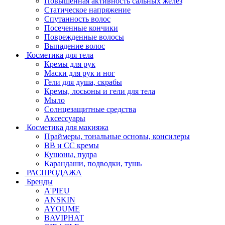
Повышенная активность сальных желёз
Статическое напряжение
Спутанность волос
Посеченные кончики
Поврежденные волосы
Выпадение волос
Косметика для тела
Кремы для рук
Маски для рук и ног
Гели для душа, скрабы
Кремы, лосьоны и гели для тела
Мыло
Солнцезащитные средства
Аксессуары
Косметика для макияжа
Праймеры, тональные основы, консилеры
BB и CC кремы
Кушоны, пудра
Карандаши, подводки, тушь
РАСПРОДАЖА
Бренды
A'PIEU
ANSKIN
AYOUME
BAVIPHAT