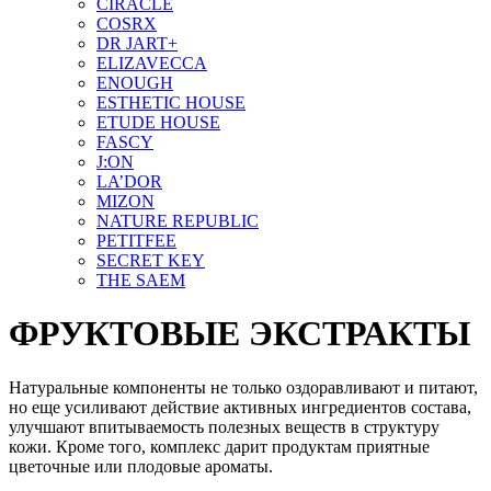
CIRACLE
COSRX
DR JART+
ELIZAVECCA
ENOUGH
ESTHETIC HOUSE
ETUDE HOUSE
FASCY
J:ON
LA’DOR
MIZON
NATURE REPUBLIC
PETITFEE
SEСRET KEY
THE SAEM
ФРУКТОВЫЕ ЭКСТРАКТЫ
Натуральные компоненты не только оздоравливают и питают,
но еще усиливают действие активных ингредиентов состава,
улучшают впитываемость полезных веществ в структуру
кожи. Кроме того, комплекс дарит продуктам приятные
цветочные или плодовые ароматы.