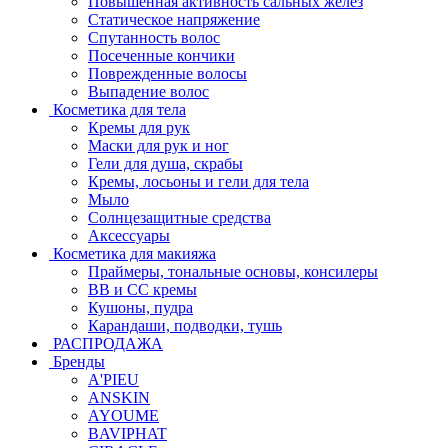
Повышенная активность сальных желёз
Статическое напряжение
Спутанность волос
Посеченные кончики
Поврежденные волосы
Выпадение волос
Косметика для тела
Кремы для рук
Маски для рук и ног
Гели для душа, скрабы
Кремы, лосьоны и гели для тела
Мыло
Солнцезащитные средства
Аксессуары
Косметика для макияжа
Праймеры, тональные основы, консилеры
BB и CC кремы
Кушоны, пудра
Карандаши, подводки, тушь
РАСПРОДАЖА
Бренды
A'PIEU
ANSKIN
AYOUME
BAVIPHAT