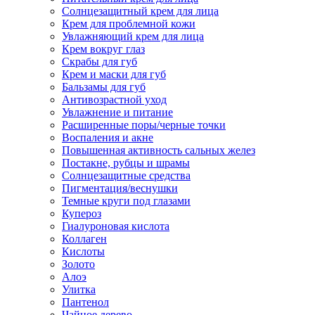
Солнцезащитный крем для лица
Крем для проблемной кожи
Увлажняющий крем для лица
Крем вокруг глаз
Скрабы для губ
Крем и маски для губ
Бальзамы для губ
Антивозрастной уход
Увлажнение и питание
Расширенные поры/черные точки
Воспаления и акне
Повышенная активность сальных желез
Постакне, рубцы и шрамы
Солнцезащитные средства
Пигментация/веснушки
Темные круги под глазами
Купероз
Гиалуроновая кислота
Коллаген
Кислоты
Золото
Алоэ
Улитка
Пантенол
Чайное дерево