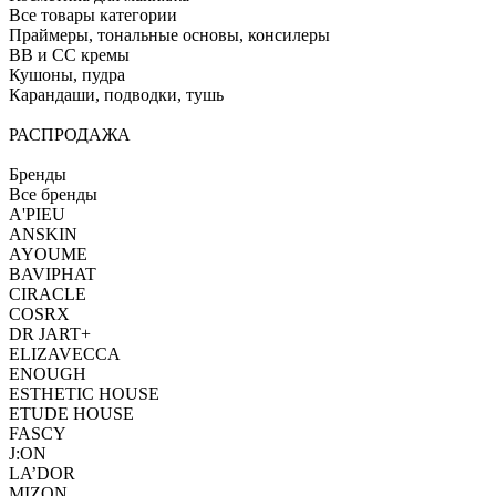
Все товары категории
Праймеры, тональные основы, консилеры
BB и CC кремы
Кушоны, пудра
Карандаши, подводки, тушь
РАСПРОДАЖА
Бренды
Все бренды
A'PIEU
ANSKIN
AYOUME
BAVIPHAT
CIRACLE
COSRX
DR JART+
ELIZAVECCA
ENOUGH
ESTHETIC HOUSE
ETUDE HOUSE
FASCY
J:ON
LA’DOR
MIZON