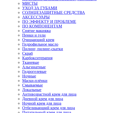
МИСТЫ
УХОД ЗА ГУБАМИ
СОЛНЦЕЗАЩИТНЫЕ СРЕДСТВА
АКСЕССУАРЫ
ПО ЭФФЕКТУ И ПРОБЛЕМЕ
ПО КОМПОНЕНТАМ
Снятие макияжа
Пенки и гели
Очищающий крем
Гидрофильное масло
Пилинг, пилинг-скатки
Скраб
Карбокситерапия
Тканевые
Альгинатные
Гидрогелевые
Ночные
Маски-плёнки
Смываемые
Локальные
Антивозрастной крем для лица
Дневной крем для лица
Ночной крем для лица
Отбеливающий крем для лица
Питательный крем для лица