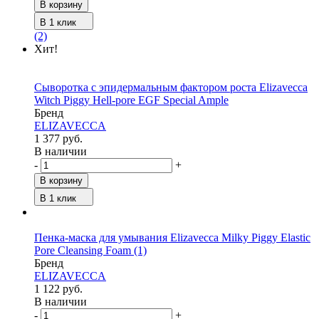
В корзину
В 1 клик
(2)
Хит!
Сыворотка с эпидермальным фактором роста Elizavecca
Witch Piggy Hell-pore EGF Special Ample
Бренд
ELIZAVECCA
1 377 руб.
В наличии
-
+
В корзину
В 1 клик
Пенка-маска для умывания Elizavecca Milky Piggy Elastic
Pore Cleansing Foam
(1)
Бренд
ELIZAVECCA
1 122 руб.
В наличии
-
+