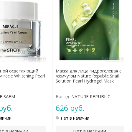
вной осветляющий
Маска для лица гидрогелевая с
iracle Whitening Pearl
жемчугом Nature Republic Snail
Solution Pearl Hydrogel Mask
E SAEM
Бренд
NATURE REPUBLIC
руб.
626 руб.
аличии
Нет в наличии
ет в наличии
Нет в наличии