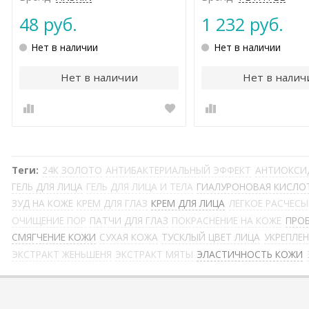
48 руб.
1 232 руб.
Нет в наличии
Нет в наличии
Нет в наличии
Нет в налич
Теги:
24К ЗОЛОТО
АНТИБАКТЕРИАЛЬНЫЙ ЭФФЕКТ
АНТИОКСИ
ГЕЛЬ ДЛЯ ЛИЦА
ГЕЛЬ ДЛЯ ЛИЦА И ТЕЛА
ГИАЛУРОНОВАЯ КИСЛО
ЗУД НА КОЖЕ
КРЕМ ДЛЯ ГЛАЗ
КРЕМ ДЛЯ ЛИЦА
ЛЕГКОЕ РАСЧЕС
ОЧИЩЕНИЕ ПОР
ПАТЧИ ДЛЯ ГЛАЗ
ПОКРАСНЕНИЕ НА КОЖЕ
ПРО
СМЯГЧЕНИЕ КОЖИ
СУХАЯ КОЖА
ТУСКЛЫЙ ЦВЕТ ЛИЦА
УКРЕПЛЕ
ЭКСТРАКТ ЖЕНЬШЕНЯ
ЭКСТРАКТ МЯТЫ
ЭЛАСТИЧНОСТЬ КОЖИ