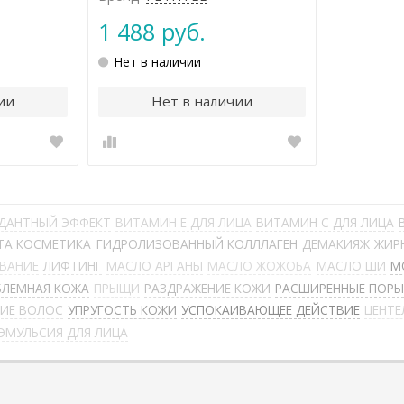
1 488 руб.
Нет в наличии
ии
Нет в наличии
ДАНТНЫЙ ЭФФЕКТ
ВИТАМИН Е ДЛЯ ЛИЦА
ВИТАМИН С ДЛЯ ЛИЦА
ТА КОСМЕТИКА
ГИДРОЛИЗОВАННЫЙ КОЛЛЛАГЕН
ДЕМАКИЯЖ
ЖИР
ЫВАНИЕ
ЛИФТИНГ
МАСЛО АРГАНЫ
МАСЛО ЖОЖОБА
МАСЛО ШИ
М
БЛЕМНАЯ КОЖА
ПРЫЩИ
РАЗДРАЖЕНИЕ КОЖИ
РАСШИРЕННЫЕ ПОР
НИЕ ВОЛОС
УПРУГОСТЬ КОЖИ
УСПОКАИВАЮЩЕЕ ДЕЙСТВИЕ
ЦЕНТЕ
ЭМУЛЬСИЯ ДЛЯ ЛИЦА