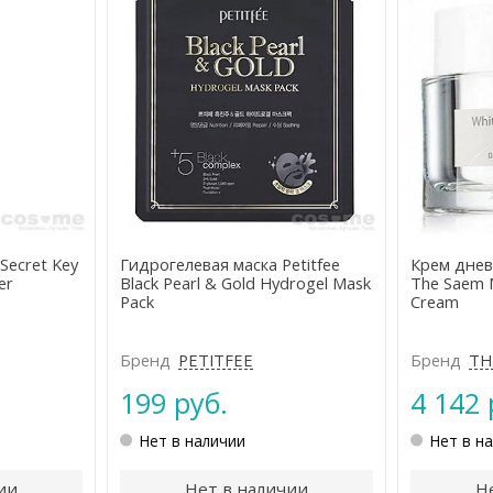
Secret Key
Гидрогелевая маска Petitfee
Крем дне
er
Black Pearl & Gold Hydrogel Mask
The Saem M
Pack
Cream
Бренд
PETITFEE
Бренд
TH
199 руб.
4 142 
Нет в наличии
Нет в н
ии
Нет в наличии
Н