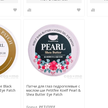
e Black
Патчи для глаз гидрогелевые с
 Eye Patch
маслом ши Petitfee Koelf Pearl &
Shea Butter Eye Patch
Бренд
PETITFEE