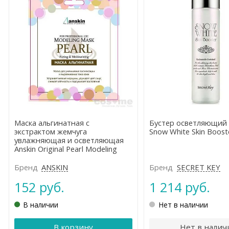
Маска альгинатная с
Бустер осветляющий 
экстрактом жемчуга
Snow White Skin Boost
увлажняющая и осветляющая
Anskin Original Pearl Modeling
Mask
Бренд
ANSKIN
Бренд
SEСRET KEY
152 руб.
1 214 руб.
В наличии
Нет в наличии
В корзину
Нет в налич