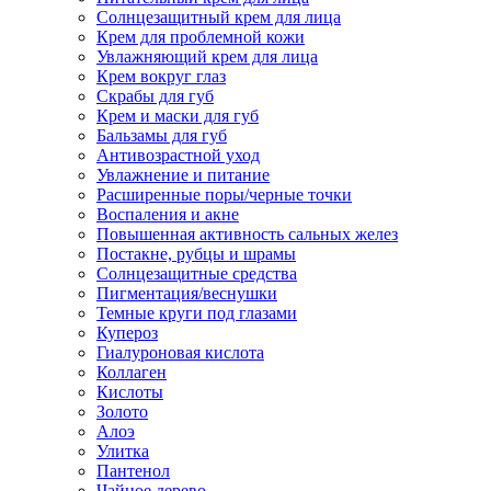
Солнцезащитный крем для лица
Крем для проблемной кожи
Увлажняющий крем для лица
Крем вокруг глаз
Скрабы для губ
Крем и маски для губ
Бальзамы для губ
Антивозрастной уход
Увлажнение и питание
Расширенные поры/черные точки
Воспаления и акне
Повышенная активность сальных желез
Постакне, рубцы и шрамы
Солнцезащитные средства
Пигментация/веснушки
Темные круги под глазами
Купероз
Гиалуроновая кислота
Коллаген
Кислоты
Золото
Алоэ
Улитка
Пантенол
Чайное дерево