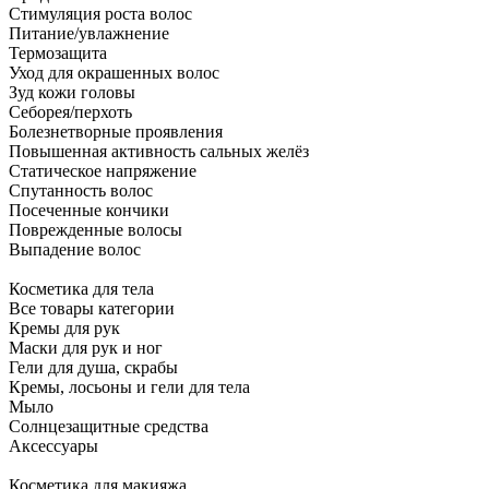
Стимуляция роста волос
Питание/увлажнение
Термозащита
Уход для окрашенных волос
Зуд кожи головы
Себорея/перхоть
Болезнетворные проявления
Повышенная активность сальных желёз
Статическое напряжение
Спутанность волос
Посеченные кончики
Поврежденные волосы
Выпадение волос
Косметика для тела
Все товары категории
Кремы для рук
Маски для рук и ног
Гели для душа, скрабы
Кремы, лосьоны и гели для тела
Мыло
Солнцезащитные средства
Аксессуары
Косметика для макияжа