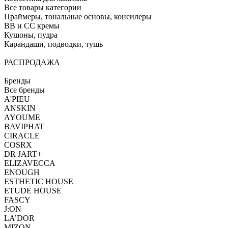
Все товары категории
Праймеры, тональные основы, консилеры
BB и CC кремы
Кушоны, пудра
Карандаши, подводки, тушь
РАСПРОДАЖА
Бренды
Все бренды
A'PIEU
ANSKIN
AYOUME
BAVIPHAT
CIRACLE
COSRX
DR JART+
ELIZAVECCA
ENOUGH
ESTHETIC HOUSE
ETUDE HOUSE
FASCY
J:ON
LA’DOR
MIZON