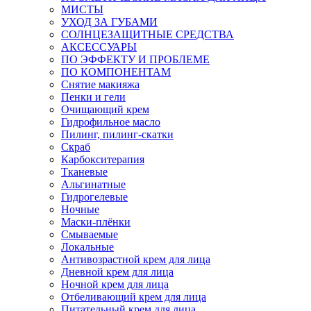
МИСТЫ
УХОД ЗА ГУБАМИ
СОЛНЦЕЗАЩИТНЫЕ СРЕДСТВА
АКСЕССУАРЫ
ПО ЭФФЕКТУ И ПРОБЛЕМЕ
ПО КОМПОНЕНТАМ
Снятие макияжа
Пенки и гели
Очищающий крем
Гидрофильное масло
Пилинг, пилинг-скатки
Скраб
Карбокситерапия
Тканевые
Альгинатные
Гидрогелевые
Ночные
Маски-плёнки
Смываемые
Локальные
Антивозрастной крем для лица
Дневной крем для лица
Ночной крем для лица
Отбеливающий крем для лица
Питательный крем для лица