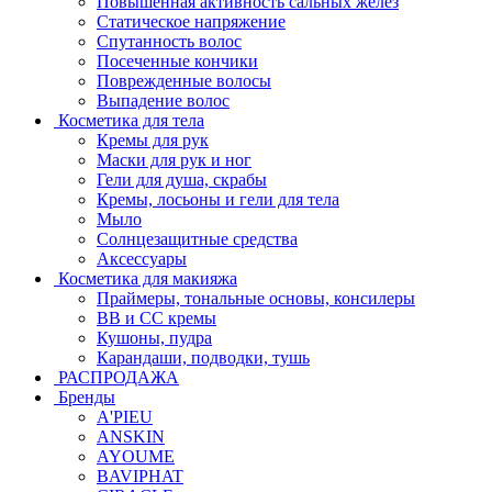
Повышенная активность сальных желёз
Статическое напряжение
Спутанность волос
Посеченные кончики
Поврежденные волосы
Выпадение волос
Косметика для тела
Кремы для рук
Маски для рук и ног
Гели для душа, скрабы
Кремы, лосьоны и гели для тела
Мыло
Солнцезащитные средства
Аксессуары
Косметика для макияжа
Праймеры, тональные основы, консилеры
BB и CC кремы
Кушоны, пудра
Карандаши, подводки, тушь
РАСПРОДАЖА
Бренды
A'PIEU
ANSKIN
AYOUME
BAVIPHAT