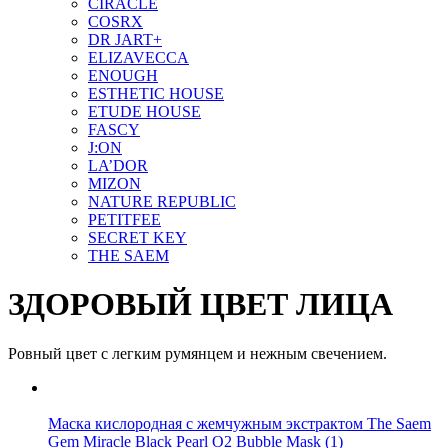
CIRACLE
COSRX
DR JART+
ELIZAVECCA
ENOUGH
ESTHETIC HOUSE
ETUDE HOUSE
FASCY
J:ON
LA’DOR
MIZON
NATURE REPUBLIC
PETITFEE
SEСRET KEY
THE SAEM
ЗДОРОВЫЙ ЦВЕТ ЛИЦА
Ровный цвет с легким румянцем и нежным свечением.
Маска кислородная с жемчужным экстрактом The Saem
Gem Miracle Black Pearl O2 Bubble Mask
(1)