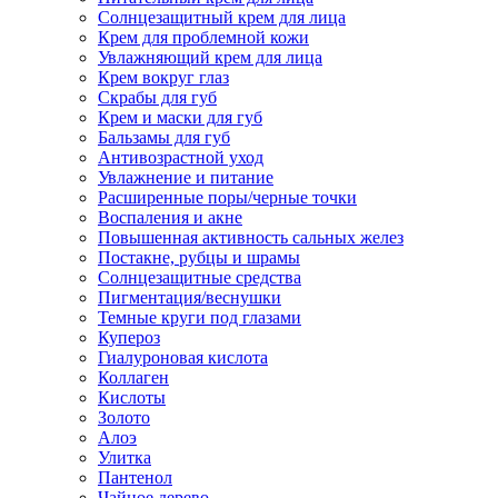
Солнцезащитный крем для лица
Крем для проблемной кожи
Увлажняющий крем для лица
Крем вокруг глаз
Скрабы для губ
Крем и маски для губ
Бальзамы для губ
Антивозрастной уход
Увлажнение и питание
Расширенные поры/черные точки
Воспаления и акне
Повышенная активность сальных желез
Постакне, рубцы и шрамы
Солнцезащитные средства
Пигментация/веснушки
Темные круги под глазами
Купероз
Гиалуроновая кислота
Коллаген
Кислоты
Золото
Алоэ
Улитка
Пантенол
Чайное дерево