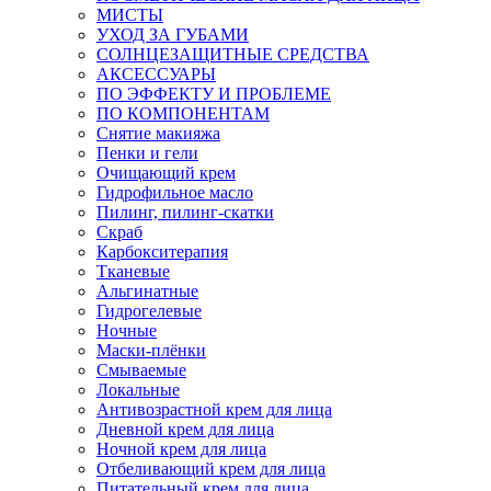
МИСТЫ
УХОД ЗА ГУБАМИ
СОЛНЦЕЗАЩИТНЫЕ СРЕДСТВА
АКСЕССУАРЫ
ПО ЭФФЕКТУ И ПРОБЛЕМЕ
ПО КОМПОНЕНТАМ
Снятие макияжа
Пенки и гели
Очищающий крем
Гидрофильное масло
Пилинг, пилинг-скатки
Скраб
Карбокситерапия
Тканевые
Альгинатные
Гидрогелевые
Ночные
Маски-плёнки
Смываемые
Локальные
Антивозрастной крем для лица
Дневной крем для лица
Ночной крем для лица
Отбеливающий крем для лица
Питательный крем для лица