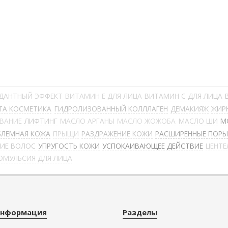
ДАНТНЫЙ ЭФФЕКТ
ВИТАМИН Е ДЛЯ ЛИЦА
ВИТАМИН С ДЛЯ ЛИЦА
ТА КОСМЕТИКА
ГИДРОЛИЗОВАННЫЙ КОЛЛЛАГЕН
ДЕМАКИЯЖ
ЖИР
ЫВАНИЕ
ЛИФТИНГ
МАСЛО АРГАНЫ
МАСЛО ЖОЖОБА
МАСЛО ШИ
М
БЛЕМНАЯ КОЖА
ПРЫЩИ
РАЗДРАЖЕНИЕ КОЖИ
РАСШИРЕННЫЕ ПОР
НИЕ ВОЛОС
УПРУГОСТЬ КОЖИ
УСПОКАИВАЮЩЕЕ ДЕЙСТВИЕ
ЦЕНТЕ
ЭМУЛЬСИЯ ДЛЯ ЛИЦА
нформация
Разделы