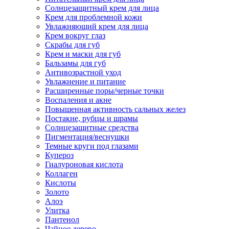
Солнцезащитный крем для лица
Крем для проблемной кожи
Увлажняющий крем для лица
Крем вокруг глаз
Скрабы для губ
Крем и маски для губ
Бальзамы для губ
Антивозрастной уход
Увлажнение и питание
Расширенные поры/черные точки
Воспаления и акне
Повышенная активность сальных желез
Постакне, рубцы и шрамы
Солнцезащитные средства
Пигментация/веснушки
Темные круги под глазами
Купероз
Гиалуроновая кислота
Коллаген
Кислоты
Золото
Алоэ
Улитка
Пантенол
Чайное дерево