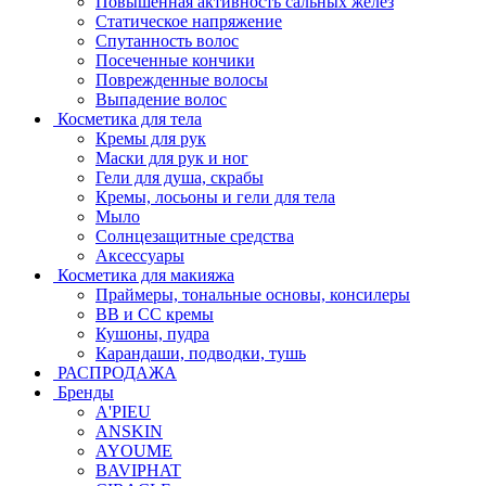
Повышенная активность сальных желёз
Статическое напряжение
Спутанность волос
Посеченные кончики
Поврежденные волосы
Выпадение волос
Косметика для тела
Кремы для рук
Маски для рук и ног
Гели для душа, скрабы
Кремы, лосьоны и гели для тела
Мыло
Солнцезащитные средства
Аксессуары
Косметика для макияжа
Праймеры, тональные основы, консилеры
BB и CC кремы
Кушоны, пудра
Карандаши, подводки, тушь
РАСПРОДАЖА
Бренды
A'PIEU
ANSKIN
AYOUME
BAVIPHAT