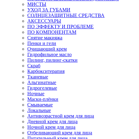
МИСТЫ
УХОД ЗА ГУБАМИ
СОЛНЦЕЗАЩИТНЫЕ СРЕДСТВА
АКСЕССУАРЫ
ПО ЭФФЕКТУ И ПРОБЛЕМЕ
ПО КОМПОНЕНТАМ
Снятие макияжа
Пенки и гели
Очищающий крем
Гидрофильное масло
Пилинг, пилинг-скатки
Скраб
Карбокситерапия
Тканевые
Альгинатные
Гидрогелевые
Ночные
Маски-плёнки
Смываемые
Локальные
Антивозрастной крем для лица
Дневной крем для лица
Ночной крем для лица
Отбеливающий крем для лица
Питательный крем для лица