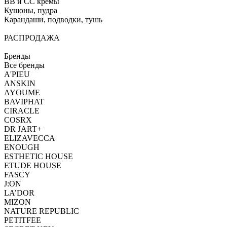
BB и CC кремы
Кушоны, пудра
Карандаши, подводки, тушь
РАСПРОДАЖА
Бренды
Все бренды
A'PIEU
ANSKIN
AYOUME
BAVIPHAT
CIRACLE
COSRX
DR JART+
ELIZAVECCA
ENOUGH
ESTHETIC HOUSE
ETUDE HOUSE
FASCY
J:ON
LA’DOR
MIZON
NATURE REPUBLIC
PETITFEE