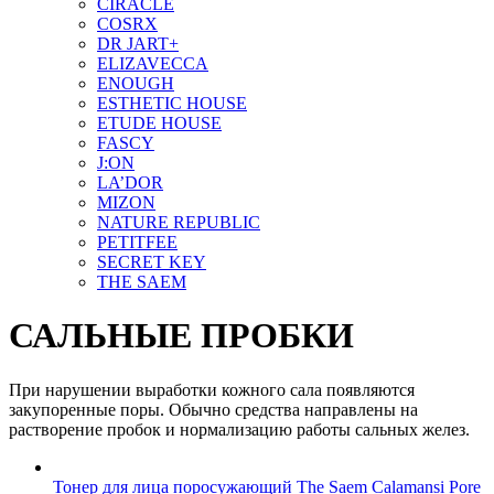
CIRACLE
COSRX
DR JART+
ELIZAVECCA
ENOUGH
ESTHETIC HOUSE
ETUDE HOUSE
FASCY
J:ON
LA’DOR
MIZON
NATURE REPUBLIC
PETITFEE
SEСRET KEY
THE SAEM
САЛЬНЫЕ ПРОБКИ
При нарушении выработки кожного сала появляются
закупоренные поры. Обычно средства направлены на
растворение пробок и нормализацию работы сальных желез.
Тонер для лица поросужающий The Saem Calamansi Pore