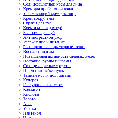
Солнцезащитный крем для лица
Крем для проблемной кожи
Увлажняющий крем для лица
Крем вокруг глаз
Скрабы для губ
Крем и маски для губ
Бальзамы для губ
Антивозрастной уход
Увлажнение и питание
Расширенные поры/черные точки
Воспаления и акне
Повышенная активность сальных желез
Постакне, рубцы и шрамы
Солнцезащитные средства
Пигментация/веснушки
Темные круги под глазами
Купероз
Гиалуроновая кислота
Коллаген
Кислоты
Золото
Алоэ
Улитка
Пантенол
Чайное дерево