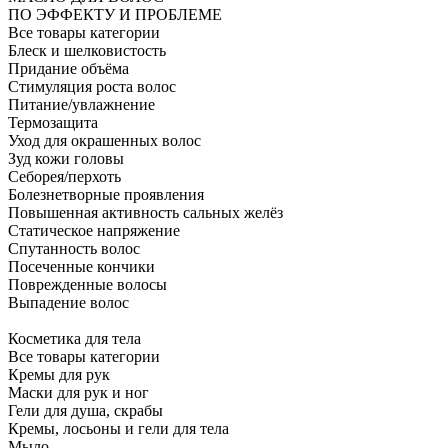
ПО ЭФФЕКТУ И ПРОБЛЕМЕ
Все товары категории
Блеск и шелковистость
Придание объёма
Стимуляция роста волос
Питание/увлажнение
Термозащита
Уход для окрашенных волос
Зуд кожи головы
Себорея/перхоть
Болезнетворные проявления
Повышенная активность сальных желёз
Статическое напряжение
Спутанность волос
Посеченные кончики
Поврежденные волосы
Выпадение волос
Косметика для тела
Все товары категории
Кремы для рук
Маски для рук и ног
Гели для душа, скрабы
Кремы, лосьоны и гели для тела
Мыло