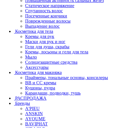
Повышенная активность сальных желёз
Статическое напряжение
Спутанность волос
Посеченные кончики
Поврежденные волосы
Выпадение волос
Косметика для тела
Кремы для рук
Маски для рук и ног
Гели для душа, скрабы
Кремы, лосьоны и гели для тела
Мыло
Солнцезащитные средства
Аксессуары
Косметика для макияжа
Праймеры, тональные основы, консилеры
BB и CC кремы
Кушоны, пудра
Карандаши, подводки, тушь
РАСПРОДАЖА
Бренды
A'PIEU
ANSKIN
AYOUME
BAVIPHAT