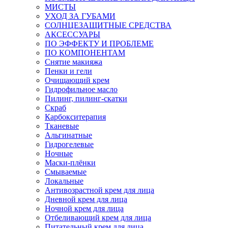
МИСТЫ
УХОД ЗА ГУБАМИ
СОЛНЦЕЗАЩИТНЫЕ СРЕДСТВА
АКСЕССУАРЫ
ПО ЭФФЕКТУ И ПРОБЛЕМЕ
ПО КОМПОНЕНТАМ
Снятие макияжа
Пенки и гели
Очищающий крем
Гидрофильное масло
Пилинг, пилинг-скатки
Скраб
Карбокситерапия
Тканевые
Альгинатные
Гидрогелевые
Ночные
Маски-плёнки
Смываемые
Локальные
Антивозрастной крем для лица
Дневной крем для лица
Ночной крем для лица
Отбеливающий крем для лица
Питательный крем для лица