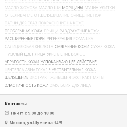
МАСЛО ЖОЖОБА
МАСЛО ШИ
МОРЩИНЫ
МУЦИН УЛИТКИ
ОТБЕЛИВАНИЕ
ОТШЕЛУШИВАНИЕ
ОЧИЩЕНИЕ ПОР
ПАТЧИ ДЛЯ ГЛАЗ
ПОКРАСНЕНИЕ НА КОЖЕ
ПРОБЛЕМНАЯ КОЖА
ПРЫЩИ
РАЗДРАЖЕНИЕ КОЖИ
РАСШИРЕННЫЕ ПОРЫ
РЕГЕНЕРАЦИЯ
РОМАШКА
САЛИЦИЛОВАЯ КИСЛОТА
СМЯГЧЕНИЕ КОЖИ
СУХАЯ КОЖА
ТУСКЛЫЙ ЦВЕТ ЛИЦА
УКРЕПЛЕНИЕ ВОЛОС
УПРУГОСТЬ КОЖИ
УСПОКАИВАЮЩЕЕ ДЕЙСТВИЕ
ЦЕНТЕЛЛА АЗИАТСКАЯ
ЧУВСТВИТЕЛЬНАЯ КОЖА
ШЕЛУШЕНИЕ
ЭКСТРАКТ ЖЕНЬШЕНЯ
ЭКСТРАКТ МЯТЫ
ЭЛАСТИЧНОСТЬ КОЖИ
ЭМУЛЬСИЯ ДЛЯ ЛИЦА
Контакты
Пн-Пт с 9.00 до 18.00
Москва, ул.Шумкина 14/5