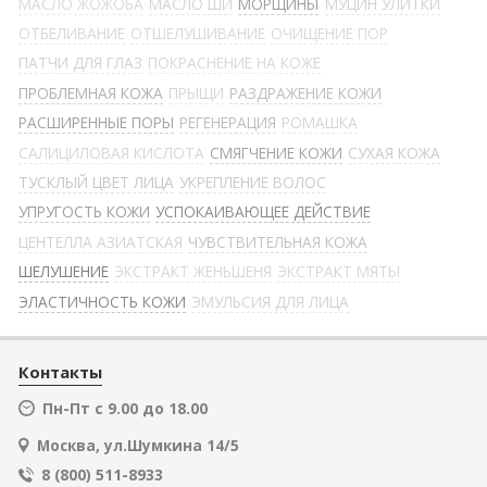
МАСЛО ЖОЖОБА
МАСЛО ШИ
МОРЩИНЫ
МУЦИН УЛИТКИ
ОТБЕЛИВАНИЕ
ОТШЕЛУШИВАНИЕ
ОЧИЩЕНИЕ ПОР
ПАТЧИ ДЛЯ ГЛАЗ
ПОКРАСНЕНИЕ НА КОЖЕ
ПРОБЛЕМНАЯ КОЖА
ПРЫЩИ
РАЗДРАЖЕНИЕ КОЖИ
РАСШИРЕННЫЕ ПОРЫ
РЕГЕНЕРАЦИЯ
РОМАШКА
САЛИЦИЛОВАЯ КИСЛОТА
СМЯГЧЕНИЕ КОЖИ
СУХАЯ КОЖА
ТУСКЛЫЙ ЦВЕТ ЛИЦА
УКРЕПЛЕНИЕ ВОЛОС
УПРУГОСТЬ КОЖИ
УСПОКАИВАЮЩЕЕ ДЕЙСТВИЕ
ЦЕНТЕЛЛА АЗИАТСКАЯ
ЧУВСТВИТЕЛЬНАЯ КОЖА
ШЕЛУШЕНИЕ
ЭКСТРАКТ ЖЕНЬШЕНЯ
ЭКСТРАКТ МЯТЫ
ЭЛАСТИЧНОСТЬ КОЖИ
ЭМУЛЬСИЯ ДЛЯ ЛИЦА
Контакты
Пн-Пт с 9.00 до 18.00
Москва, ул.Шумкина 14/5
8 (800) 511-8933