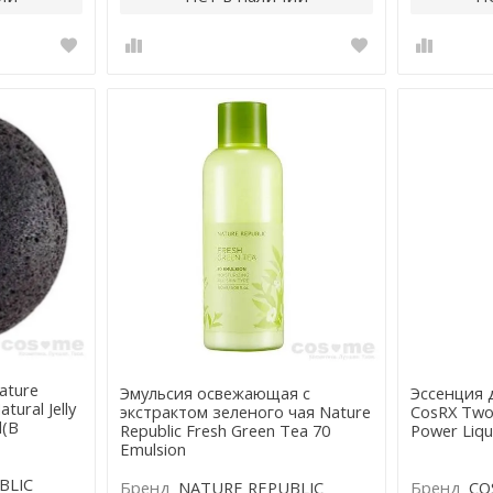
ature
Эмульсия освежающая с
Эссенция 
tural Jelly
экстрактом зеленого чая Nature
CosRX Two 
l(В
Republic Fresh Green Tea 70
Power Liqu
Emulsion
BLIC
Бренд
NATURE REPUBLIC
Бренд
CO