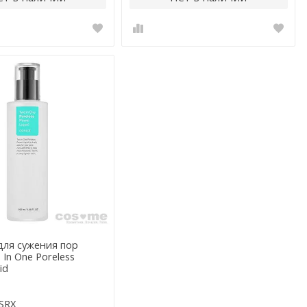
для сужения пор
In One Poreless
id
SRX