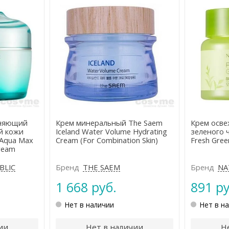
жняющий
Крем минеральный The Saem
Крем осве
й кожи
Iceland Water Volume Hydrating
зеленого ч
 Aqua Max
Cream (For Combination Skin)
Fresh Gree
ream
BLIC
Бренд
THE SAEM
Бренд
NA
1 668 руб.
891 ру
Нет в наличии
Нет в н
ии
Нет в наличии
Н