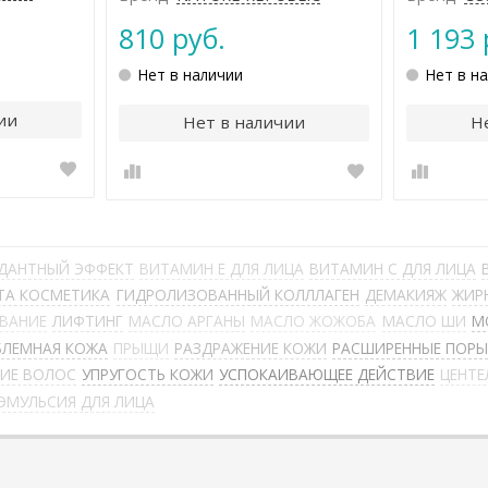
810 руб.
1 193 
Нет в наличии
Нет в н
ии
Нет в наличии
Н
ДАНТНЫЙ ЭФФЕКТ
ВИТАМИН Е ДЛЯ ЛИЦА
ВИТАМИН С ДЛЯ ЛИЦА
ТА КОСМЕТИКА
ГИДРОЛИЗОВАННЫЙ КОЛЛЛАГЕН
ДЕМАКИЯЖ
ЖИР
ЫВАНИЕ
ЛИФТИНГ
МАСЛО АРГАНЫ
МАСЛО ЖОЖОБА
МАСЛО ШИ
М
БЛЕМНАЯ КОЖА
ПРЫЩИ
РАЗДРАЖЕНИЕ КОЖИ
РАСШИРЕННЫЕ ПОР
НИЕ ВОЛОС
УПРУГОСТЬ КОЖИ
УСПОКАИВАЮЩЕЕ ДЕЙСТВИЕ
ЦЕНТЕ
ЭМУЛЬСИЯ ДЛЯ ЛИЦА