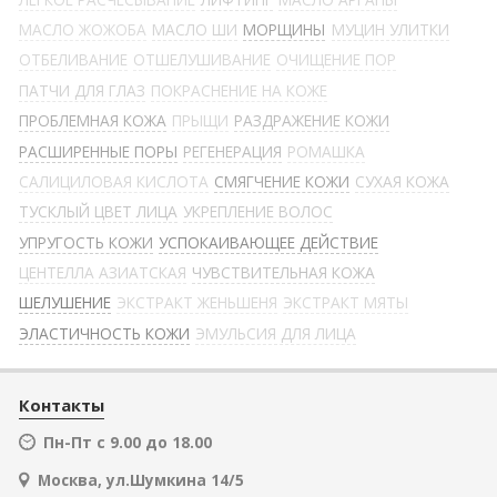
МАСЛО ЖОЖОБА
МАСЛО ШИ
МОРЩИНЫ
МУЦИН УЛИТКИ
ОТБЕЛИВАНИЕ
ОТШЕЛУШИВАНИЕ
ОЧИЩЕНИЕ ПОР
ПАТЧИ ДЛЯ ГЛАЗ
ПОКРАСНЕНИЕ НА КОЖЕ
ПРОБЛЕМНАЯ КОЖА
ПРЫЩИ
РАЗДРАЖЕНИЕ КОЖИ
РАСШИРЕННЫЕ ПОРЫ
РЕГЕНЕРАЦИЯ
РОМАШКА
САЛИЦИЛОВАЯ КИСЛОТА
СМЯГЧЕНИЕ КОЖИ
СУХАЯ КОЖА
ТУСКЛЫЙ ЦВЕТ ЛИЦА
УКРЕПЛЕНИЕ ВОЛОС
УПРУГОСТЬ КОЖИ
УСПОКАИВАЮЩЕЕ ДЕЙСТВИЕ
ЦЕНТЕЛЛА АЗИАТСКАЯ
ЧУВСТВИТЕЛЬНАЯ КОЖА
ШЕЛУШЕНИЕ
ЭКСТРАКТ ЖЕНЬШЕНЯ
ЭКСТРАКТ МЯТЫ
ЭЛАСТИЧНОСТЬ КОЖИ
ЭМУЛЬСИЯ ДЛЯ ЛИЦА
Контакты
Пн-Пт с 9.00 до 18.00
Москва, ул.Шумкина 14/5