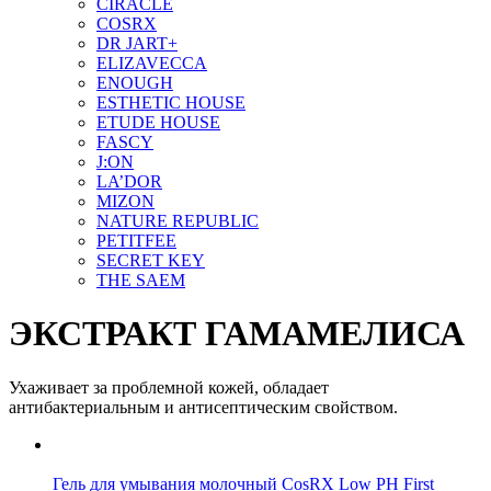
CIRACLE
COSRX
DR JART+
ELIZAVECCA
ENOUGH
ESTHETIC HOUSE
ETUDE HOUSE
FASCY
J:ON
LA’DOR
MIZON
NATURE REPUBLIC
PETITFEE
SEСRET KEY
THE SAEM
ЭКСТРАКТ ГАМАМЕЛИСА
Ухаживает за проблемной кожей, обладает
антибактериальным и антисептическим свойством.
Гель для умывания молочный CosRX Low PH First