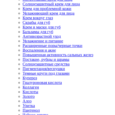
Солнцезащитный крем для лица
Крем для проблемной кожи
Увлажняющий крем для лица
Крем вокруг глаз
Скрабы для губ
Крем и маски для губ
Бальзамы для губ
Антивозрастной уход
Увлажнение и питание
Расширенные поры/черные точки
Воспаления и акне
Повышенная активность сальных желез
Постакне, рубцы и шрамы
Солнцезащитные средства
Пигментация/веснушки
Темные круги под глазами
Купероз
Гиалуроновая кислота
Коллаген
Кислоты
Золото
Алоэ
Улитка
Пантенол
Чайное дерево