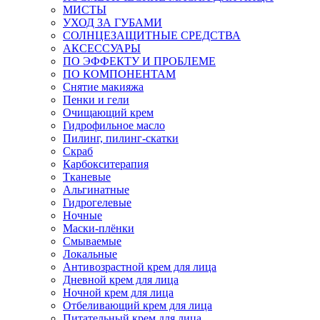
МИСТЫ
УХОД ЗА ГУБАМИ
СОЛНЦЕЗАЩИТНЫЕ СРЕДСТВА
АКСЕССУАРЫ
ПО ЭФФЕКТУ И ПРОБЛЕМЕ
ПО КОМПОНЕНТАМ
Снятие макияжа
Пенки и гели
Очищающий крем
Гидрофильное масло
Пилинг, пилинг-скатки
Скраб
Карбокситерапия
Тканевые
Альгинатные
Гидрогелевые
Ночные
Маски-плёнки
Смываемые
Локальные
Антивозрастной крем для лица
Дневной крем для лица
Ночной крем для лица
Отбеливающий крем для лица
Питательный крем для лица