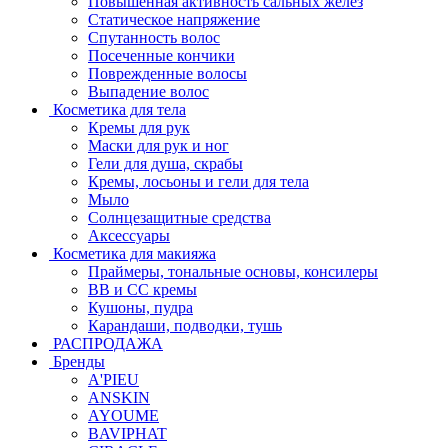
Повышенная активность сальных желёз
Статическое напряжение
Спутанность волос
Посеченные кончики
Поврежденные волосы
Выпадение волос
Косметика для тела
Кремы для рук
Маски для рук и ног
Гели для душа, скрабы
Кремы, лосьоны и гели для тела
Мыло
Солнцезащитные средства
Аксессуары
Косметика для макияжа
Праймеры, тональные основы, консилеры
BB и CC кремы
Кушоны, пудра
Карандаши, подводки, тушь
РАСПРОДАЖА
Бренды
A'PIEU
ANSKIN
AYOUME
BAVIPHAT