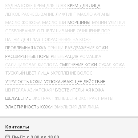
ЗУД НА КОЖЕ
КРЕМ ДЛЯ ГЛАЗ
КРЕМ ДЛЯ ЛИЦА
ЛЕГКОЕ РАСЧЕСЫВАНИЕ
ЛИФТИНГ
МАСЛО АРГАНЫ
МАСЛО ЖОЖОБА
МАСЛО ШИ
МОРЩИНЫ
МУЦИН УЛИТКИ
ОТБЕЛИВАНИЕ
ОТШЕЛУШИВАНИЕ
ОЧИЩЕНИЕ ПОР
ПАТЧИ ДЛЯ ГЛАЗ
ПОКРАСНЕНИЕ НА КОЖЕ
ПРОБЛЕМНАЯ КОЖА
ПРЫЩИ
РАЗДРАЖЕНИЕ КОЖИ
РАСШИРЕННЫЕ ПОРЫ
РЕГЕНЕРАЦИЯ
РОМАШКА
САЛИЦИЛОВАЯ КИСЛОТА
СМЯГЧЕНИЕ КОЖИ
СУХАЯ КОЖА
ТУСКЛЫЙ ЦВЕТ ЛИЦА
УКРЕПЛЕНИЕ ВОЛОС
УПРУГОСТЬ КОЖИ
УСПОКАИВАЮЩЕЕ ДЕЙСТВИЕ
ЦЕНТЕЛЛА АЗИАТСКАЯ
ЧУВСТВИТЕЛЬНАЯ КОЖА
ШЕЛУШЕНИЕ
ЭКСТРАКТ ЖЕНЬШЕНЯ
ЭКСТРАКТ МЯТЫ
ЭЛАСТИЧНОСТЬ КОЖИ
ЭМУЛЬСИЯ ДЛЯ ЛИЦА
Контакты
Пн-Пт с 9.00 до 18.00