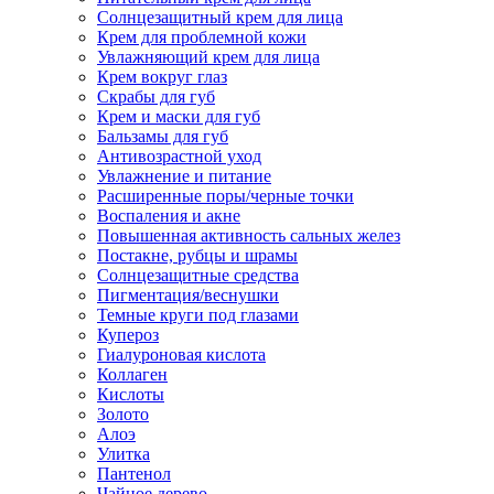
Солнцезащитный крем для лица
Крем для проблемной кожи
Увлажняющий крем для лица
Крем вокруг глаз
Скрабы для губ
Крем и маски для губ
Бальзамы для губ
Антивозрастной уход
Увлажнение и питание
Расширенные поры/черные точки
Воспаления и акне
Повышенная активность сальных желез
Постакне, рубцы и шрамы
Солнцезащитные средства
Пигментация/веснушки
Темные круги под глазами
Купероз
Гиалуроновая кислота
Коллаген
Кислоты
Золото
Алоэ
Улитка
Пантенол
Чайное дерево