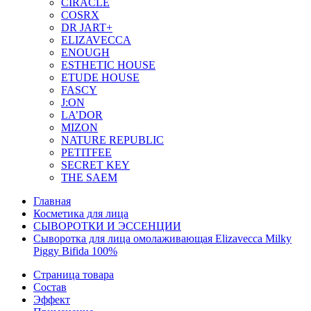
CIRACLE
COSRX
DR JART+
ELIZAVECCA
ENOUGH
ESTHETIC HOUSE
ETUDE HOUSE
FASCY
J:ON
LA’DOR
MIZON
NATURE REPUBLIC
PETITFEE
SEСRET KEY
THE SAEM
Главная
Косметика для лица
СЫВОРОТКИ И ЭССЕНЦИИ
Сыворотка для лица омолаживающая Elizavecca Milky
Piggy Bifida 100%
Страница товара
Состав
Эффект