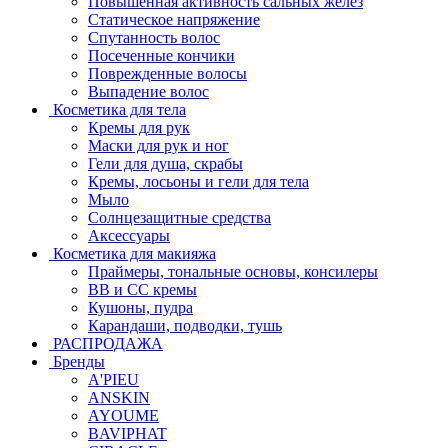
Повышенная активность сальных желёз
Статическое напряжение
Спутанность волос
Посеченные кончики
Поврежденные волосы
Выпадение волос
Косметика для тела
Кремы для рук
Маски для рук и ног
Гели для душа, скрабы
Кремы, лосьоны и гели для тела
Мыло
Солнцезащитные средства
Аксессуары
Косметика для макияжа
Праймеры, тональные основы, консилеры
BB и CC кремы
Кушоны, пудра
Карандаши, подводки, тушь
РАСПРОДАЖА
Бренды
A'PIEU
ANSKIN
AYOUME
BAVIPHAT