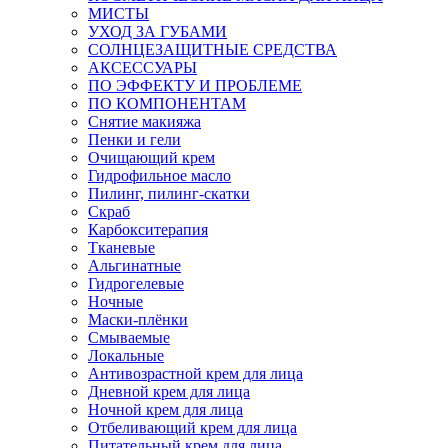
МИСТЫ
УХОД ЗА ГУБАМИ
СОЛНЦЕЗАЩИТНЫЕ СРЕДСТВА
АКСЕССУАРЫ
ПО ЭФФЕКТУ И ПРОБЛЕМЕ
ПО КОМПОНЕНТАМ
Снятие макияжа
Пенки и гели
Очищающий крем
Гидрофильное масло
Пилинг, пилинг-скатки
Скраб
Карбокситерапия
Тканевые
Альгинатные
Гидрогелевые
Ночные
Маски-плёнки
Смываемые
Локальные
Антивозрастной крем для лица
Дневной крем для лица
Ночной крем для лица
Отбеливающий крем для лица
Питательный крем для лица