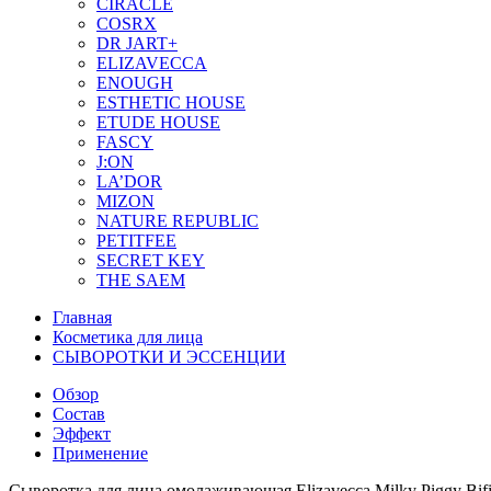
CIRACLE
COSRX
DR JART+
ELIZAVECCA
ENOUGH
ESTHETIC HOUSE
ETUDE HOUSE
FASCY
J:ON
LA’DOR
MIZON
NATURE REPUBLIC
PETITFEE
SEСRET KEY
THE SAEM
Главная
Косметика для лица
СЫВОРОТКИ И ЭССЕНЦИИ
Обзор
Состав
Эффект
Применение
Сыворотка для лица омолаживающая Elizavecca Milky Piggy Bif