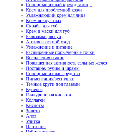
Солнцезащитный крем для лица
Крем для проблемной кожи
Увлажняющий крем для лица
Крем вокруг глаз
Скрабы для губ
Крем и маски для губ
Бальзамы для губ
Антивозрастной уход
Увлажнение и питание
Расширенные поры/черные точки
Воспаления и акне
Повышенная активность сальных желез
Постакне, рубцы и шрамы
Солнцезащитные средства
Пигментация/веснушки
Темные круги под глазами
Купероз
Гиалуроновая кислота
Коллаген
Кислоты
Золото
Алоэ
Улитка
Пантенол
Чайное дерево