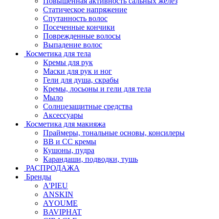
Повышенная активность сальных желёз
Статическое напряжение
Спутанность волос
Посеченные кончики
Поврежденные волосы
Выпадение волос
Косметика для тела
Кремы для рук
Маски для рук и ног
Гели для душа, скрабы
Кремы, лосьоны и гели для тела
Мыло
Солнцезащитные средства
Аксессуары
Косметика для макияжа
Праймеры, тональные основы, консилеры
BB и CC кремы
Кушоны, пудра
Карандаши, подводки, тушь
РАСПРОДАЖА
Бренды
A'PIEU
ANSKIN
AYOUME
BAVIPHAT