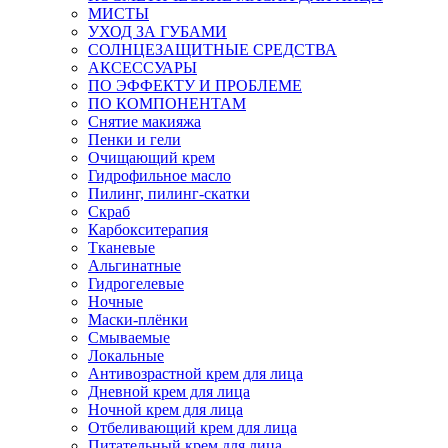
МИСТЫ
УХОД ЗА ГУБАМИ
СОЛНЦЕЗАЩИТНЫЕ СРЕДСТВА
АКСЕССУАРЫ
ПО ЭФФЕКТУ И ПРОБЛЕМЕ
ПО КОМПОНЕНТАМ
Снятие макияжа
Пенки и гели
Очищающий крем
Гидрофильное масло
Пилинг, пилинг-скатки
Скраб
Карбокситерапия
Тканевые
Альгинатные
Гидрогелевые
Ночные
Маски-плёнки
Смываемые
Локальные
Антивозрастной крем для лица
Дневной крем для лица
Ночной крем для лица
Отбеливающий крем для лица
Питательный крем для лица