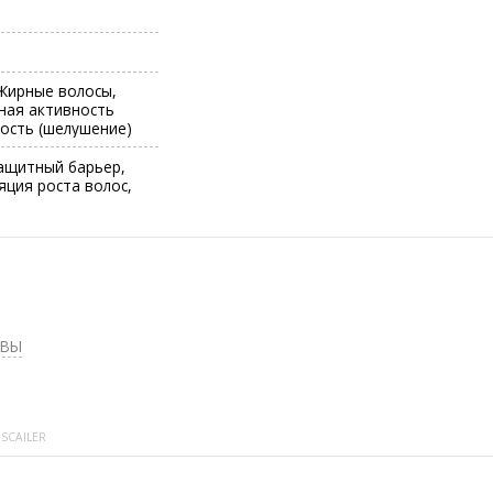
Жирные волосы,
ная активность
хость (шелушение)
ащитный барьер,
ция роста волос,
ОВЫ
SCAILER