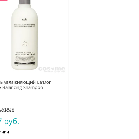
ь увлажняющий La'Dor
e Balancing Shampoo
LA’DOR
7 руб.
ичии