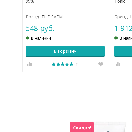
99%
Tonic
Бренд
THE SAEM
Бренд
548 руб.
1 912
В наличии
В нал
В корзину
(1)
Скидка!