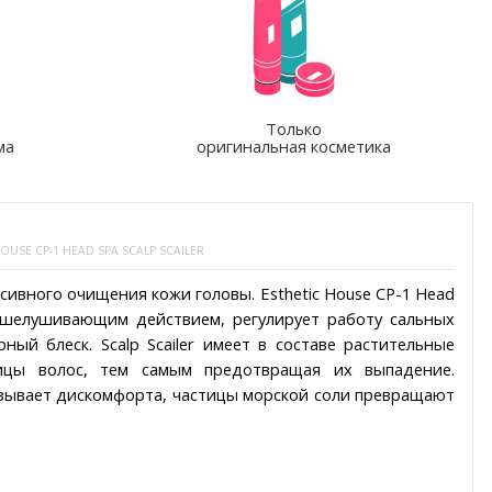
Только
ма
оригинальная косметика
SE CP-1 HEAD SPA SCALP SCAILER
ивного очищения кожи головы. Esthetic House CP-1 Head
отшелушивающим действием, регулирует работу сальных
рный блеск. Scalp Scailer имеет в составе растительные
вицы волос, тем самым предотвращая их выпадение.
ызывает дискомфорта, частицы морской соли превращают