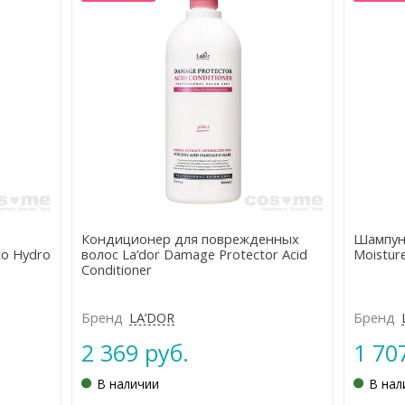
Кондиционер для поврежденных
Шампун
co Hydro
волос La’dor Damage Protector Acid
Moistur
Conditioner
Бренд
LA’DOR
Бренд
2 369 руб.
1 70
В наличии
В нал