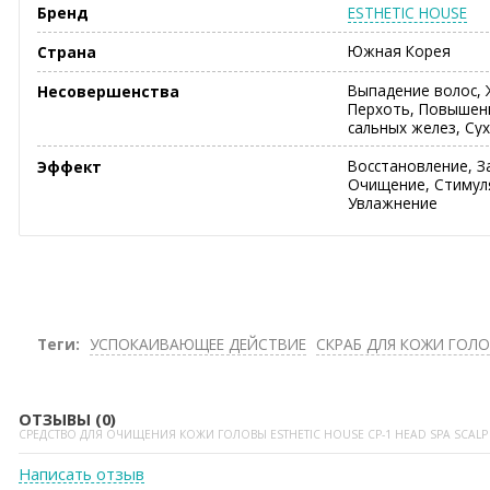
ESTHETIC HOUSE
Бренд
Южная Корея
Страна
Выпадение волос, 
Несовершенства
Перхоть, Повышен
сальных желез, Су
Восстановление, З
Эффект
Очищение, Стимуля
Увлажнение
Теги:
УСПОКАИВАЮЩЕЕ ДЕЙСТВИЕ
СКРАБ ДЛЯ КОЖИ ГОЛ
ОТЗЫВЫ (0)
СРЕДСТВО ДЛЯ ОЧИЩЕНИЯ КОЖИ ГОЛОВЫ ESTHETIC HOUSE CP-1 HEAD SPA SCALP 
Написать отзыв