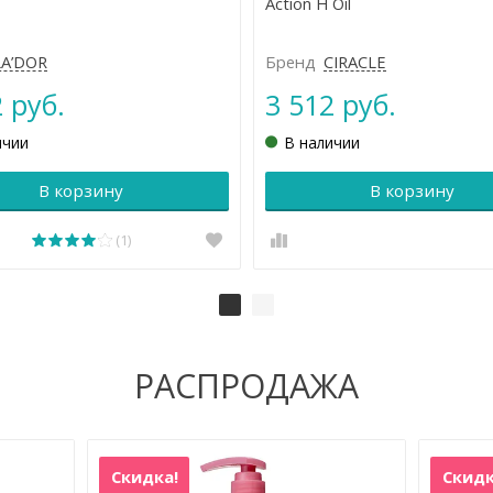
Action H Oil
LA’DOR
Бренд
CIRACLE
 руб.
3 512 руб.
ичии
В наличии
В корзину
В корзину
(1)
РАСПРОДАЖА
Скидка!
Скидк