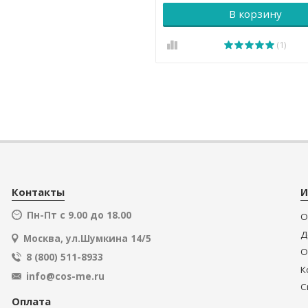
В корзину
(1)
Контакты
И
Пн-Пт с 9.00 до 18.00
О
Д
Москва, ул.Шумкина 14/5
О
8 (800) 511-8933
К
info@cos-me.ru
С
Оплата