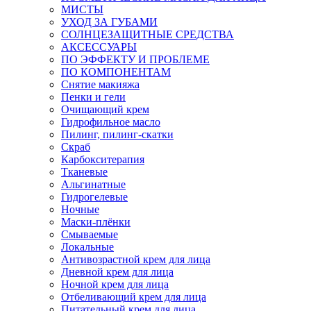
МИСТЫ
УХОД ЗА ГУБАМИ
СОЛНЦЕЗАЩИТНЫЕ СРЕДСТВА
АКСЕССУАРЫ
ПО ЭФФЕКТУ И ПРОБЛЕМЕ
ПО КОМПОНЕНТАМ
Снятие макияжа
Пенки и гели
Очищающий крем
Гидрофильное масло
Пилинг, пилинг-скатки
Скраб
Карбокситерапия
Тканевые
Альгинатные
Гидрогелевые
Ночные
Маски-плёнки
Смываемые
Локальные
Антивозрастной крем для лица
Дневной крем для лица
Ночной крем для лица
Отбеливающий крем для лица
Питательный крем для лица