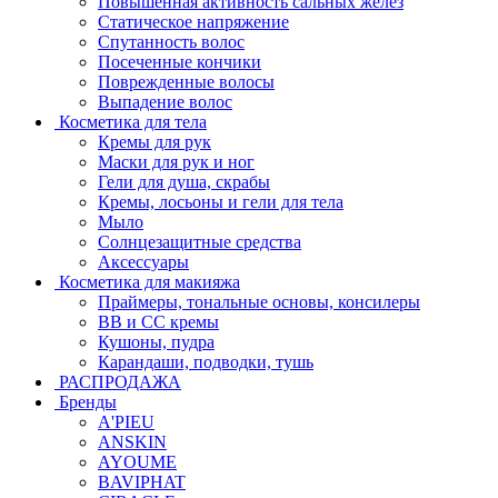
Повышенная активность сальных желёз
Статическое напряжение
Спутанность волос
Посеченные кончики
Поврежденные волосы
Выпадение волос
Косметика для тела
Кремы для рук
Маски для рук и ног
Гели для душа, скрабы
Кремы, лосьоны и гели для тела
Мыло
Солнцезащитные средства
Аксессуары
Косметика для макияжа
Праймеры, тональные основы, консилеры
BB и CC кремы
Кушоны, пудра
Карандаши, подводки, тушь
РАСПРОДАЖА
Бренды
A'PIEU
ANSKIN
AYOUME
BAVIPHAT