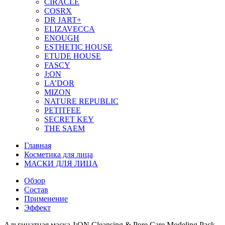
CIRACLE
COSRX
DR JART+
ELIZAVECCA
ENOUGH
ESTHETIC HOUSE
ETUDE HOUSE
FASCY
J:ON
LA’DOR
MIZON
NATURE REPUBLIC
PETITFEE
SEСRET KEY
THE SAEM
Главная
Косметика для лица
МАСКИ ДЛЯ ЛИЦА
Обзор
Состав
Применение
Эффект
Альгинатная маска J:ON Cleansing & Pore Care Modeling Pack