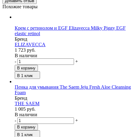
Похожие товары
Крем с ретинолом и EGF Elizavecca Milky Piggy EGF
elastic retinol
Бренд
ELIZAVECCA
1 723 руб.
В наличии
-
+
В корзину
В 1 клик
Пенка для умывания The Saem Jeju Fresh Aloe Cleansing
Foam
Бренд
THE SAEM
1 005 руб.
В наличии
-
+
В корзину
В 1 клик