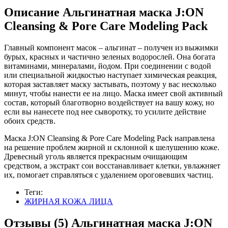
Описание
Альгинатная маска J:ON
Cleansing & Pore Care Modeling Pack
Главный компонент масок – альгинат – получен из выжимки
бурых, красных и частично зеленых водорослей. Она богата
витаминами, минералами, йодом. При соединении с водой
или специальной жидкостью наступает химическая реакция,
которая заставляет маску застывать, поэтому у вас несколько
минут, чтобы нанести ее на лицо. Маска имеет свой активный
состав, который благотворно воздействует на вашу кожу, но
если вы нанесете под нее сыворотку, то усилите действие
обоих средств.
Маска J:ON Cleansing & Pore Care Modeling Pack направлена
на решение проблем жирной и склонной к шелушению коже.
Древесный уголь является прекрасным очищающим
средством, а экстракт сои восстанавливает клетки, увлажняет
их, помогает справляться с удалением ороговевших частиц.
Теги:
ЖИРНАЯ КОЖА ЛИЦА
Отзывы (5)
Альгинатная маска J:ON