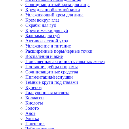
Солнцезащитный крем для лица
Крем для проблемной кожи
Увлажняющий крем для лица
Крем вокруг глаз
Скрабы для губ
Крем и маски для губ
Бальзамы для губ
Антивозрастной уход
Увлажнение и питание
Расширенные поры/черные точки
Воспаления и акне
Повышенная активность сальных желез
Постакне, рубцы и шрамы
Солнцезащитные средства
Пигментация/веснушки
Темные круги под глазами
Купероз
Гиалуроновая кислота
Коллаген
Кислоты
Золото
Алоэ
Улитка
Пантенол
Чайное дерево