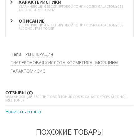
ХАРАКТЕРИСТИКИ
УВЛАЖНЯЮЩИЙ БЕССПИРТОВОЙ ТОНИК COSRX GALACTOMYCES
ALCOHOL-FREE TONER
ОПИСАНИЕ
УВЛАЖНЯЮЩИЙ БЕССПИРТОВОЙ ТОНИК COSRX GALACTOMYCES
ALCOHOL-FREE TONER
Теги:
РЕГЕНЕРАЦИЯ
ГИАЛУРОНОВАЯ КИСЛОТА КОСМЕТИКА
МОРЩИНЫ
ГАЛАКТОМИСИС
ОТЗЫВЫ (0)
УВЛАЖНЯЮЩИЙ БЕССПИРТОВОЙ ТОНИК COSRX GALACTOMYCES ALCOHOL-
FREE TONER
Написать отзыв
ПОХОЖИЕ ТОВАРЫ