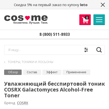
Скидка 5% на первый заказ по купону
leto
0
8 (800) 511-8933
Найти
ТОНЕРЫ, ТОНИКИ И ЛОСЬОНЫ
Обзор
Состав
Эффект
Применение
Увлажняющий бесспиртовой тоник
COSRX Galactomyces Alcohol-Free
Toner
Бренд
COSRX