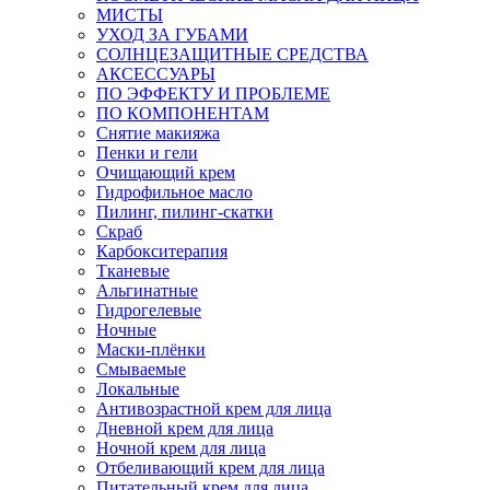
МИСТЫ
УХОД ЗА ГУБАМИ
СОЛНЦЕЗАЩИТНЫЕ СРЕДСТВА
АКСЕССУАРЫ
ПО ЭФФЕКТУ И ПРОБЛЕМЕ
ПО КОМПОНЕНТАМ
Снятие макияжа
Пенки и гели
Очищающий крем
Гидрофильное масло
Пилинг, пилинг-скатки
Скраб
Карбокситерапия
Тканевые
Альгинатные
Гидрогелевые
Ночные
Маски-плёнки
Смываемые
Локальные
Антивозрастной крем для лица
Дневной крем для лица
Ночной крем для лица
Отбеливающий крем для лица
Питательный крем для лица