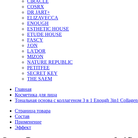
CIRACLE
COSRX
DR JART+
ELIZAVECCA
ENOUGH
ESTHETIC HOUSE
ETUDE HOUSE
FASCY
J:ON
LA’DOR
MIZON
NATURE REPUBLIC
PETITFEE
SEСRET KEY
THE SAEM
Главная
Косметика для лица
Тональная основа с коллагеном 3 в 1 Enough 3in1 Collagen
Страница товара
Состав
Применение
Эффект