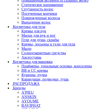
Повышенная активность сальных желёз
Статическое напряжение
Спутанность волос
Посеченные кончики
Поврежденные волосы
Выпадение волос
Косметика для тела
Кремы для рук
Маски для рук и ног
Гели для душа, скрабы
Кремы, лосьоны и гели для тела
Мыло
Солнцезащитные средства
Аксессуары
Косметика для макияжа
Праймеры, тональные основы, консилеры
BB и CC кремы
Кушоны, пудра
Карандаши, подводки, тушь
РАСПРОДАЖА
Бренды
A'PIEU
ANSKIN
AYOUME
BAVIPHAT