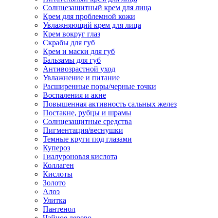
Солнцезащитный крем для лица
Крем для проблемной кожи
Увлажняющий крем для лица
Крем вокруг глаз
Скрабы для губ
Крем и маски для губ
Бальзамы для губ
Антивозрастной уход
Увлажнение и питание
Расширенные поры/черные точки
Воспаления и акне
Повышенная активность сальных желез
Постакне, рубцы и шрамы
Солнцезащитные средства
Пигментация/веснушки
Темные круги под глазами
Купероз
Гиалуроновая кислота
Коллаген
Кислоты
Золото
Алоэ
Улитка
Пантенол
Чайное дерево