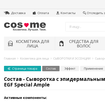
Доставка
Оплата
Контакты
Отследить 
КОСМЕТИКА ДЛЯ
СРЕДСТВА ДЛЯ
ЛИЦА
ВОЛОС
Главная
Косметика для лица
СЫВОРОТКИ И ЭССЕНЦИИ
Сыворо
Страница товара
Состав
Эффект
Применение
Состав - Сыворотка с эпидермальным ф
EGF Special Ample
Активные компоненты: