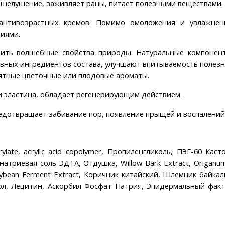
 шелушение, заживляет раны, питает полезными веществами.
антивозрастных кремов. Помимо омоложения и увлажнен
иями.
ить волшебные свойства природы. Натуральные компонен
ивных ингредиентов состава, улучшают впитываемость полезн
иятные цветочные или плодовые ароматы.
 и эластина, обладает регенерирующим действием.
едотвращает забивание пор, появление прыщей и воспалений
rylate, acrylic acid copolymer, Пропиленгликоль, ПЭГ-60 Кас
триевая соль ЭДТА, Отдушка, Willow Bark Extract, Origanum
, Soybean Ferment Extract, Коричник китайский, Шлемник байка
анол, Лецитин, Аскорбил Фосфат Натрия, Эпидермальный факт