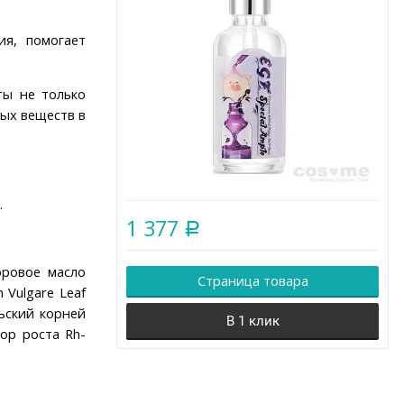
ия, помогает
ты не только
ых веществ в
.
1 377
Р
торовое масло
Страница товара
 Vulgare Leaf
льский корней
В 1 клик
ор роста Rh-