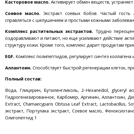
Касторовое масло
.
Активирует обмен веществ, устраняет
Соевое масло.
Экстракт соевых бобов. Частый гость 
справляться с шелушением и простыми кожными заболеван
Комплекс растительных экстрактов.
Трудно переоцен
оздоравливают и питают, но еще усиливают действие акт
структуру кожи. Кроме того, комплекс дарит продуктам пр
EGF.
Комплекс полипептидов, регулирует синтез коллагена
Аллантоин.
Способствует быстрой регенерации клеток, пр
Полный состав:
Вода, Глицерин, Бутиленгликоль, 2-Hexanediol, glyceryl ac
Гидрогенизированное, Карбомер, Аргинин, Аллантоин, Дина
Extract, Chamaecyparis Obtusa Leaf Extract, Lactobacillus
экстракт, Портулака экстракт, Соевое масло, Феноксиэт
Олигопептид 1