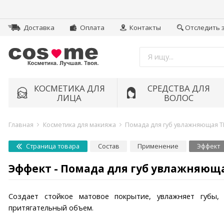
Доставка
Оплата
Контакты
Отследить 
КОСМЕТИКА ДЛЯ
СРЕДСТВА ДЛЯ
ЛИЦА
ВОЛОС
Главная
Косметика для макияжа
Помада для губ увлажняющая THE
Страница товара
Состав
Применение
Эффект
Эффект - Помада для губ увлажняющая 
Создает стойкое матовое покрытие, увлажняет губы
притягательный объем.