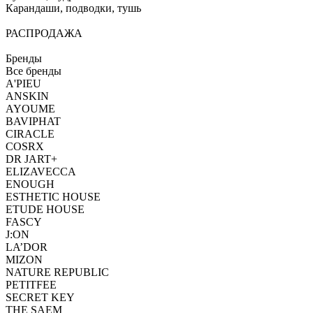
Карандаши, подводки, тушь
РАСПРОДАЖА
Бренды
Все бренды
A'PIEU
ANSKIN
AYOUME
BAVIPHAT
CIRACLE
COSRX
DR JART+
ELIZAVECCA
ENOUGH
ESTHETIC HOUSE
ETUDE HOUSE
FASCY
J:ON
LA’DOR
MIZON
NATURE REPUBLIC
PETITFEE
SEСRET KEY
THE SAEM