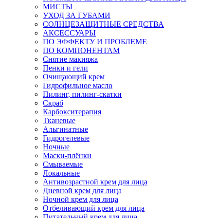
МИСТЫ
УХОД ЗА ГУБАМИ
СОЛНЦЕЗАЩИТНЫЕ СРЕДСТВА
АКСЕССУАРЫ
ПО ЭФФЕКТУ И ПРОБЛЕМЕ
ПО КОМПОНЕНТАМ
Снятие макияжа
Пенки и гели
Очищающий крем
Гидрофильное масло
Пилинг, пилинг-скатки
Скраб
Карбокситерапия
Тканевые
Альгинатные
Гидрогелевые
Ночные
Маски-плёнки
Смываемые
Локальные
Антивозрастной крем для лица
Дневной крем для лица
Ночной крем для лица
Отбеливающий крем для лица
Питательный крем для лица