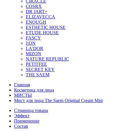
CIRACLE
COSRX
DR JART+
ELIZAVECCA
ENOUGH
ESTHETIC HOUSE
ETUDE HOUSE
FASCY
J:ON
LA’DOR
MIZON
NATURE REPUBLIC
PETITFEE
SEСRET KEY
THE SAEM
Главная
Косметика для лица
МИСТЫ
Мист для лица Тhe Saem Original Cream Mist
Страница товара
Эффект
Применение
Состав