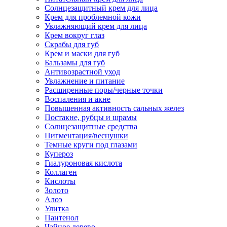
Солнцезащитный крем для лица
Крем для проблемной кожи
Увлажняющий крем для лица
Крем вокруг глаз
Скрабы для губ
Крем и маски для губ
Бальзамы для губ
Антивозрастной уход
Увлажнение и питание
Расширенные поры/черные точки
Воспаления и акне
Повышенная активность сальных желез
Постакне, рубцы и шрамы
Солнцезащитные средства
Пигментация/веснушки
Темные круги под глазами
Купероз
Гиалуроновая кислота
Коллаген
Кислоты
Золото
Алоэ
Улитка
Пантенол
Чайное дерево