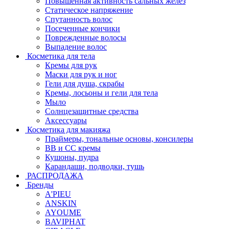
Повышенная активность сальных желёз
Статическое напряжение
Спутанность волос
Посеченные кончики
Поврежденные волосы
Выпадение волос
Косметика для тела
Кремы для рук
Маски для рук и ног
Гели для душа, скрабы
Кремы, лосьоны и гели для тела
Мыло
Солнцезащитные средства
Аксессуары
Косметика для макияжа
Праймеры, тональные основы, консилеры
BB и CC кремы
Кушоны, пудра
Карандаши, подводки, тушь
РАСПРОДАЖА
Бренды
A'PIEU
ANSKIN
AYOUME
BAVIPHAT