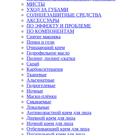
МИСТЫ
УХОД ЗА ГУБАМИ
СОЛНЦЕЗАЩИТНЫЕ СРЕДСТВА
АКСЕССУАРЫ
ПО ЭФФЕКТУ И ПРОБЛЕМЕ
ПО КОМПОНЕНТАМ
Снятие макияжа
Пенки и гели
Очищающий крем
Гидрофильное масло
Пилинг, пилинг-скатки
Скраб
Карбокситерапия
Тканевые
Альгинатные
Гидрогелевые
Ночные
Маски-плёнки
Смываемые
Локальные
Антивозрастной крем для лица
Дневной крем для лица
Ночной крем для лица
Отбеливающий крем для лица
Питательный крем для лица