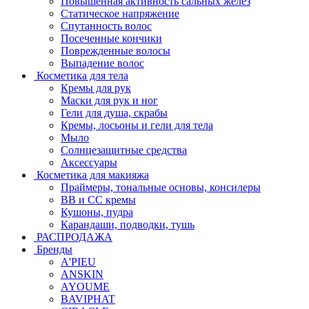
Повышенная активность сальных желёз
Статическое напряжение
Спутанность волос
Посеченные кончики
Поврежденные волосы
Выпадение волос
Косметика для тела
Кремы для рук
Маски для рук и ног
Гели для душа, скрабы
Кремы, лосьоны и гели для тела
Мыло
Солнцезащитные средства
Аксессуары
Косметика для макияжа
Праймеры, тональные основы, консилеры
BB и CC кремы
Кушоны, пудра
Карандаши, подводки, тушь
РАСПРОДАЖА
Бренды
A'PIEU
ANSKIN
AYOUME
BAVIPHAT