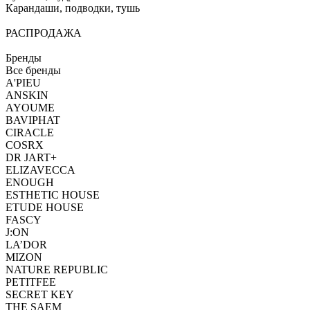
Карандаши, подводки, тушь
РАСПРОДАЖА
Бренды
Все бренды
A'PIEU
ANSKIN
AYOUME
BAVIPHAT
CIRACLE
COSRX
DR JART+
ELIZAVECCA
ENOUGH
ESTHETIC HOUSE
ETUDE HOUSE
FASCY
J:ON
LA’DOR
MIZON
NATURE REPUBLIC
PETITFEE
SEСRET KEY
THE SAEM