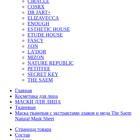
CIRACLE
COSRX
DR JART+
ELIZAVECCA
ENOUGH
ESTHETIC HOUSE
ETUDE HOUSE
FASCY
J:ON
LA’DOR
MIZON
NATURE REPUBLIC
PETITFEE
SEСRET KEY
THE SAEM
Главная
Косметика для лица
МАСКИ ДЛЯ ЛИЦА
Тканевые
Маска тканевая с экстрактами злаков и меда The Saem
Natural Mask Sheet
Страница товара
Состав