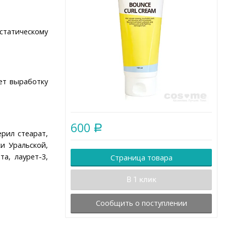
статическому
ет выработку
600
Р
ерил стеарат,
и Уральской,
а, лаурет-3,
Страница товара
В 1 клик
Сообщить о поступлении