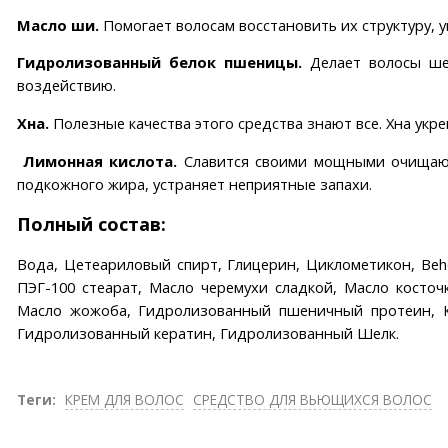
Масло ши.
Помогает волосам восстановить их структуру, у
Гидролизованный белок пшеницы.
Делает волосы шел
воздействию.
Хна.
Полезные качества этого средства знают все. Хна укре
Лимонная кислота.
Славится своими мощными очищающи
подкожного жира, устраняет неприятные запахи.
Полный состав:
Вода, Цетеариловый спирт, Глицерин, Циклометикон, Behe
ПЭГ-100 стеарат, Масло черемухи сладкой, Масло косточ
Масло жожоба, Гидролизованный пшеничный протеин, Кол
Гидролизованный кератин, Гидролизованный Шелк.
Теги:
КРЕМ ДЛЯ ВОЛОС
СРЕДСТВО ДЛЯ ВЬЮЩИХСЯ ВОЛОС