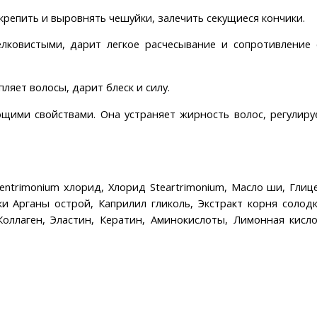
крепить и выровнять чешуйки, залечить секущиеся кончики.
ковистыми, дарит легкое расчесывание и сопротивление 
пляет волосы, дарит блеск и силу.
ми свойствами. Она устраняет жирность волос, регулиру
ntrimonium хлорид, Хлорид Steartrimonium, Масло ши, Глиц
ки Арганы острой, Каприлил гликоль, Экстракт корня солодк
лаген, Эластин, Кератин, Аминокислоты, Лимонная кислот