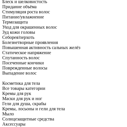
Блеск и шелковистость
Придание объёма
Стимуляция роста волос
Питание/увлажнение
Термозащита
Уход для окрашенных волос
Зуд кожи головы
Себорея/перхоть
Болезнетворные проявления
Повышенная активность сальных желёз
Статическое напряжение
Спутанность волос
Посеченные кончики
Поврежденные волосы
Выпадение волос
Косметика для тела
Все товары категории
Кремы для рук
Маски для рук и ног
Гели для душа, скрабы
Кремы, лосьоны и гели для тела
Мыло
Солнцезащитные средства
Аксессуары