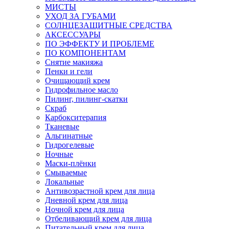
МИСТЫ
УХОД ЗА ГУБАМИ
СОЛНЦЕЗАЩИТНЫЕ СРЕДСТВА
АКСЕССУАРЫ
ПО ЭФФЕКТУ И ПРОБЛЕМЕ
ПО КОМПОНЕНТАМ
Снятие макияжа
Пенки и гели
Очищающий крем
Гидрофильное масло
Пилинг, пилинг-скатки
Скраб
Карбокситерапия
Тканевые
Альгинатные
Гидрогелевые
Ночные
Маски-плёнки
Смываемые
Локальные
Антивозрастной крем для лица
Дневной крем для лица
Ночной крем для лица
Отбеливающий крем для лица
Питательный крем для лица