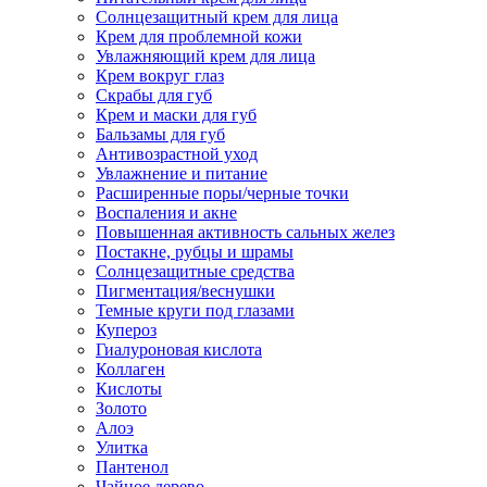
Солнцезащитный крем для лица
Крем для проблемной кожи
Увлажняющий крем для лица
Крем вокруг глаз
Скрабы для губ
Крем и маски для губ
Бальзамы для губ
Антивозрастной уход
Увлажнение и питание
Расширенные поры/черные точки
Воспаления и акне
Повышенная активность сальных желез
Постакне, рубцы и шрамы
Солнцезащитные средства
Пигментация/веснушки
Темные круги под глазами
Купероз
Гиалуроновая кислота
Коллаген
Кислоты
Золото
Алоэ
Улитка
Пантенол
Чайное дерево