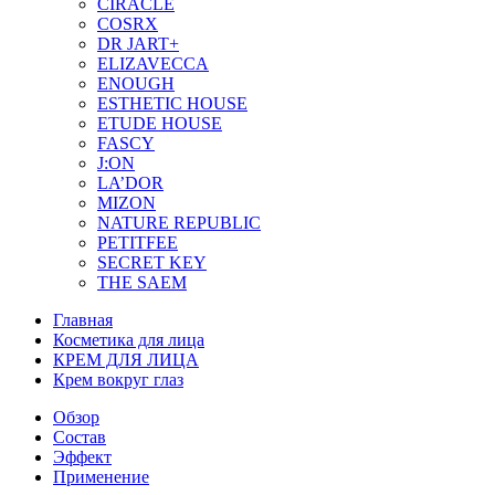
CIRACLE
COSRX
DR JART+
ELIZAVECCA
ENOUGH
ESTHETIC HOUSE
ETUDE HOUSE
FASCY
J:ON
LA’DOR
MIZON
NATURE REPUBLIC
PETITFEE
SEСRET KEY
THE SAEM
Главная
Косметика для лица
КРЕМ ДЛЯ ЛИЦА
Крем вокруг глаз
Обзор
Состав
Эффект
Применение