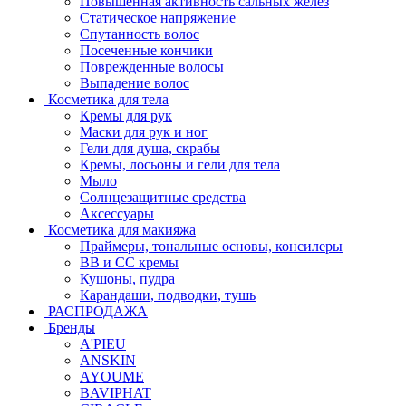
Повышенная активность сальных желёз
Статическое напряжение
Спутанность волос
Посеченные кончики
Поврежденные волосы
Выпадение волос
Косметика для тела
Кремы для рук
Маски для рук и ног
Гели для душа, скрабы
Кремы, лосьоны и гели для тела
Мыло
Солнцезащитные средства
Аксессуары
Косметика для макияжа
Праймеры, тональные основы, консилеры
BB и CC кремы
Кушоны, пудра
Карандаши, подводки, тушь
РАСПРОДАЖА
Бренды
A'PIEU
ANSKIN
AYOUME
BAVIPHAT