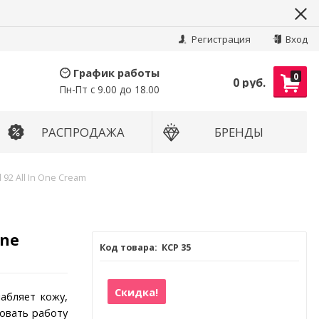
Найти
Регистрация
Вход
График работы
0
0 руб.
Пн-Пт с 9.00 до 18.00
РАСПРОДАЖА
БРЕНДЫ
92 All In One Cream
One
КСР 35
Скидка!
абляет кожу,
ровать работу