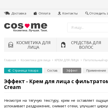
Доставка
Оплата
Контакты
Отследить 
КОСМЕТИКА ДЛЯ
СРЕДСТВА ДЛЯ
ЛИЦА
ВОЛОС
Главная
Косметика для лица
КРЕМ ДЛЯ ЛИЦА
Питательный кр
Страница товара
Состав
Эффект
Применение
Эффект - Крем для лица с фильтратом 
Cream
Несмотря на тягучую текстуру, крем не оставляет ощуще
успокаивает раздражение, снимает отеки, улучшает цирку