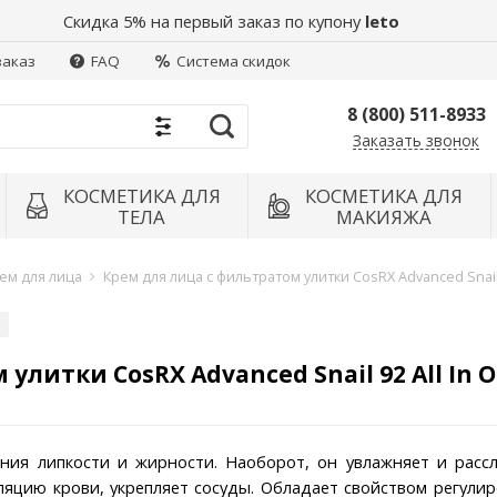
Скидка 5% на первый заказ по купону
leto
заказ
FAQ
Система скидок
8 (800) 511-8933
Заказать звонок
Найти
КОСМЕТИКА ДЛЯ
КОСМЕТИКА ДЛЯ
ТЕЛА
МАКИЯЖА
ем для лица
Крем для лица с фильтратом улитки CosRX Advanced Snail 
улитки CosRX Advanced Snail 92 All In 
ния липкости и жирности. Наоборот, он увлажняет и рассл
ляцию крови, укрепляет сосуды. Обладает свойством регули