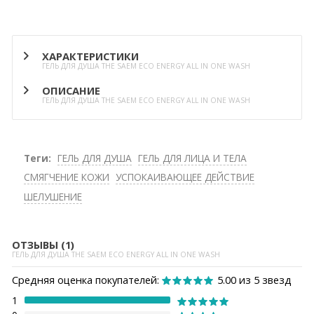
ХАРАКТЕРИСТИКИ
ГЕЛЬ ДЛЯ ДУША THE SAEM ECO ENERGY ALL IN ONE WASH
ОПИСАНИЕ
ГЕЛЬ ДЛЯ ДУША THE SAEM ECO ENERGY ALL IN ONE WASH
Теги:
ГЕЛЬ ДЛЯ ДУША
ГЕЛЬ ДЛЯ ЛИЦА И ТЕЛА
СМЯГЧЕНИЕ КОЖИ
УСПОКАИВАЮЩЕЕ ДЕЙСТВИЕ
ШЕЛУШЕНИЕ
ОТЗЫВЫ (1)
ГЕЛЬ ДЛЯ ДУША THE SAEM ECO ENERGY ALL IN ONE WASH
Средняя оценка покупателей:
5.00 из 5 звезд
1