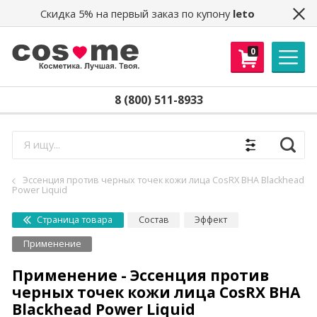
Скидка 5% на первый заказ по купону
leto
0
8 (800) 511-8933
Найти
Эссенция против черных точек кожи лица CosRX BHA Blackhead
Power Liquid
Страница товара
Состав
Эффект
Применение
Применение - Эссенция против
черных точек кожи лица CosRX BHA
Blackhead Power Liquid