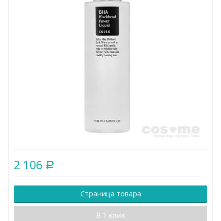
2 106
Р
Страница товара
В 1 клик