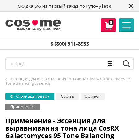
Скидка 5% на первый заказ по купону
leto
0
8 (800) 511-8933
Найти
Эссенция для выравнивания тона лица CosRX Galactomyces 95
Tone Balancing Essence
Страница товара
Состав
Эффект
Применение
Применение - Эссенция для
выравнивания тона лица CosRX
Galactomyces 95 Tone Balancing