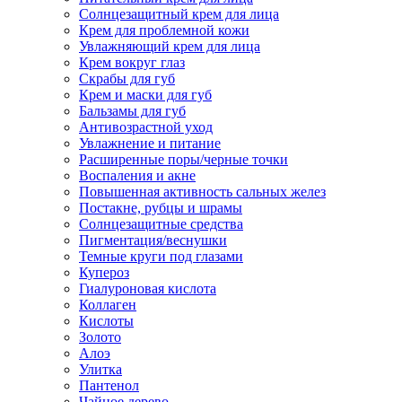
Солнцезащитный крем для лица
Крем для проблемной кожи
Увлажняющий крем для лица
Крем вокруг глаз
Скрабы для губ
Крем и маски для губ
Бальзамы для губ
Антивозрастной уход
Увлажнение и питание
Расширенные поры/черные точки
Воспаления и акне
Повышенная активность сальных желез
Постакне, рубцы и шрамы
Солнцезащитные средства
Пигментация/веснушки
Темные круги под глазами
Купероз
Гиалуроновая кислота
Коллаген
Кислоты
Золото
Алоэ
Улитка
Пантенол
Чайное дерево