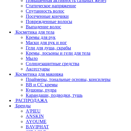
Повышенная активность сальных желёз
Статическое напряжение
Спутанность волос
Посеченные кончики
Поврежденные волосы
Выпадение волос
Косметика для тела
Кремы для рук
Маски для рук и ног
Гели для душа, скрабы
Кремы, лосьоны и гели для тела
Мыло
Солнцезащитные средства
Аксессуары
Косметика для макияжа
Праймеры, тональные основы, консилеры
BB и CC кремы
Кушоны, пудра
Карандаши, подводки, тушь
РАСПРОДАЖА
Бренды
A'PIEU
ANSKIN
AYOUME
BAVIPHAT