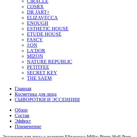
CIRACLE
COSRX
DR JART+
ELIZAVECCA
ENOUGH
ESTHETIC HOUSE
ETUDE HOUSE
FASCY
J:ON
LA’DOR
MIZON
NATURE REPUBLIC
PETITFEE
SEСRET KEY
THE SAEM
Главная
Косметика для лица
СЫВОРОТКИ И ЭССЕНЦИИ
Обзор
Состав
Эффект
Применение
Эссенция для лица с золотом Elizavecca Milky Piggy Hell-Pore