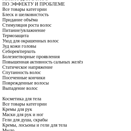
ПО ЭФФЕКТУ И ПРОБЛЕМЕ
Все товары категории
Блеск и шелковистость
Придание объёма
Стимуляция роста волос
Питание/увлажнение
Термозащита
Уход для окрашенных волос
Зуд кожи головы
Себорея/перхоть
Болезнетворные проявления
Повышенная активность сальных желёз
Статическое напряжение
Спутанность волос
Посеченные кончики
Поврежденные волосы
Выпадение волос
Косметика для тела
Все товары категории
Кремы для рук
Маски для рук и ног
Гели для душа, скрабы
Кремы, лосьоны и гели для тела
Мыло