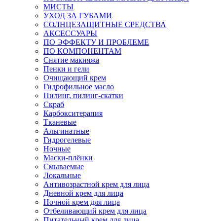
МИСТЫ
УХОД ЗА ГУБАМИ
СОЛНЦЕЗАЩИТНЫЕ СРЕДСТВА
АКСЕССУАРЫ
ПО ЭФФЕКТУ И ПРОБЛЕМЕ
ПО КОМПОНЕНТАМ
Снятие макияжа
Пенки и гели
Очищающий крем
Гидрофильное масло
Пилинг, пилинг-скатки
Скраб
Карбокситерапия
Тканевые
Альгинатные
Гидрогелевые
Ночные
Маски-плёнки
Смываемые
Локальные
Антивозрастной крем для лица
Дневной крем для лица
Ночной крем для лица
Отбеливающий крем для лица
Питательный крем для лица