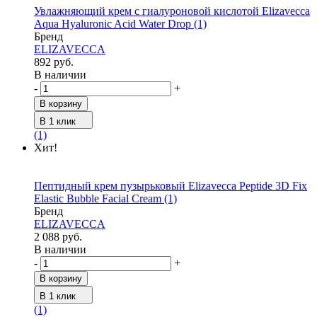
Увлажняющий крем с гиалуроновой кислотой Elizavecca
Aqua Hyaluronic Acid Water Drop
(1)
Бренд
ELIZAVECCA
892 руб.
В наличии
-
+
В корзину
В 1 клик
(1)
Хит!
Пептидный крем пузырьковый Elizavecca Peptide 3D Fix
Elastic Bubble Facial Cream
(1)
Бренд
ELIZAVECCA
2 088 руб.
В наличии
-
+
В корзину
В 1 клик
(1)