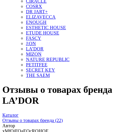
CIRACLE
COSRX
DR JART+
ELIZAVECCA
ENOUGH
ESTHETIC HOUSE
ETUDE HOUSE
FASCY
J:ON
LA’DOR
MIZON
NATURE REPUBLIC
PETITFEE
SEСRET KEY
THE SAEM
Отзывы о товарах бренда
LA’DOR
Каталог
Отзывы о товарах бренда
(22)
Автор
xMfQjFQaEQcRQHOE