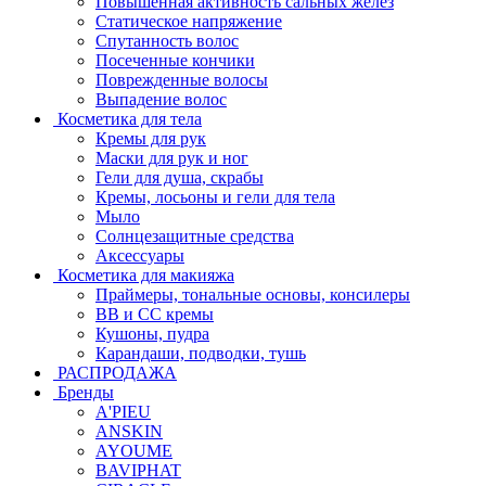
Повышенная активность сальных желёз
Статическое напряжение
Спутанность волос
Посеченные кончики
Поврежденные волосы
Выпадение волос
Косметика для тела
Кремы для рук
Маски для рук и ног
Гели для душа, скрабы
Кремы, лосьоны и гели для тела
Мыло
Солнцезащитные средства
Аксессуары
Косметика для макияжа
Праймеры, тональные основы, консилеры
BB и CC кремы
Кушоны, пудра
Карандаши, подводки, тушь
РАСПРОДАЖА
Бренды
A'PIEU
ANSKIN
AYOUME
BAVIPHAT