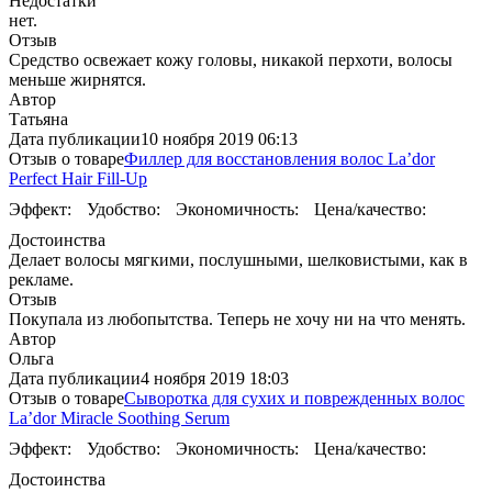
Недостатки
нет.
Отзыв
Средство освежает кожу головы, никакой перхоти, волосы
меньше жирнятся.
Автор
Татьяна
Дата публикации
10 ноября 2019 06:13
Отзыв о товаре
Филлер для восстановления волос La’dor
Perfect Hair Fill-Up
Эффект:
Удобство:
Экономичность:
Цена/качество:
Достоинства
Делает волосы мягкими, послушными, шелковистыми, как в
рекламе.
Отзыв
Покупала из любопытства. Теперь не хочу ни на что менять.
Автор
Ольга
Дата публикации
4 ноября 2019 18:03
Отзыв о товаре
Сыворотка для сухих и поврежденных волос
La’dor Miracle Soothing Serum
Эффект:
Удобство:
Экономичность:
Цена/качество:
Достоинства