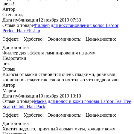
шелк!
Автор
Степанида
Дата публикации
12 ноября 2019 07:33
Отзыв о товаре
Филлер для восстановления волос La’dor
Perfect Hair Fill-Up
Эффект:
Удобство:
Экономичность:
Цена/качество:
Достоинства
Филлер для эффекта ламинирования на дому.
Недостатки
нет.
Отзыв
Волосы от маски становятся очень гладкими, ровными,
кончики выглядят так, словно их только что подровняли.
Автор
Мария
Дата публикации
10 ноября 2019 13:10
Отзыв о товаре
Маска для волос и кожи головы La’dor Tea Tree
Scalp Clinic Hair Pack
Эффект:
Удобство:
Экономичность:
Цена/качество:
Достоинства
Хватит надолго, приятный аромат мяты, холодит кожу.