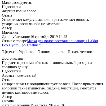
Мало расходуется.
Недостатки
Жирнит корни волос.
Отзыв
Успокаивает кожу, увлажняет и разглаживает волосы,
ускорения роста явного не заметила.
Автор
Марианна
Дата публикации
16 сентября 2019 14:22
Отзыв о товаре
Маска для волос восстанавливающая La’dor
Eco Hydro Lpp Treatment
Эффект:
Удобство:
Экономичность:
Цена/качество:
Достоинства
Продается разными объемами, минимальный расход на
среднюю длину.
Недостатки
Аромат тяжеловатый.
Отзыв
Оздоравливает и кондиционирует волосы. После применения
волосики такие пушистые, гладкие, блестящие, смотрятся
именно как здоровые волосы.
Автор
Оксана
Дата публикации
15 августа 2019 20:26