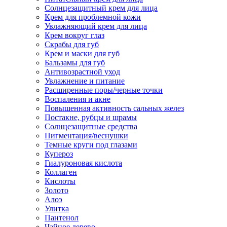
Солнцезащитный крем для лица
Крем для проблемной кожи
Увлажняющий крем для лица
Крем вокруг глаз
Скрабы для губ
Крем и маски для губ
Бальзамы для губ
Антивозрастной уход
Увлажнение и питание
Расширенные поры/черные точки
Воспаления и акне
Повышенная активность сальных желез
Постакне, рубцы и шрамы
Солнцезащитные средства
Пигментация/веснушки
Темные круги под глазами
Купероз
Гиалуроновая кислота
Коллаген
Кислоты
Золото
Алоэ
Улитка
Пантенол
Чайное дерево