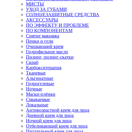
МИСТЫ
УХОД ЗА ГУБАМИ
СОЛНЦЕЗАЩИТНЫЕ СРЕДСТВА
АКСЕССУАРЫ
ПО ЭФФЕКТУ И ПРОБЛЕМЕ
ПО КОМПОНЕНТАМ
Снятие макияжа
Пенки и гели
Очищающий крем
Гидрофильное масло
Пилинг, пилинг-скатки
Скраб
Карбокситерапия
Тканевые
Альгинатные
Гидрогелевые
Ночные
Маски-плёнки
Смываемые
Локальные
Антивозрастной крем для лица
Дневной крем для лица
Ночной крем для лица
Отбеливающий крем для лица
Питательный крем для лица