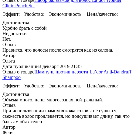
Отзыв о товаре
Набор бальзамов для волос La’dor Wonder
Clinic Pouch Set
Эффект:
Удобство:
Экономичность:
Цена/качество:
Достоинства
Удобно брать с собой
Недостатки
Нет.
Отзыв
Нравится, что волосы после смотрятся как из салона.
Автор
Ольга
Дата публикации
3 декабря 2019 21:35
Отзыв о товаре
Шампунь против перхоти La’dor Anti-Dandruff
Shampoo
Эффект:
Удобство:
Экономичность:
Цена/качество:
Достоинства
Объема много, пены много, запах нейтральный.
Отзыв
При использовании шампуня кожа головы не сушится,
свежесть волос продлевается, но подсушивает длину, так что
бальзам обязателен.
Автор
Женя