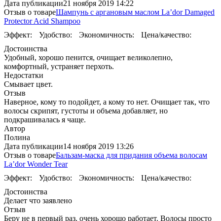
Дата публикации
21 ноября 2019 14:22
Отзыв о товаре
Шампунь с аргановым маслом La’dor Damaged
Protector Acid Shampoo
Эффект:
Удобство:
Экономичность:
Цена/качество:
Достоинства
Удобный, хорошо пенится, очищает великолепно,
комфортный, устраняет перхоть.
Недостатки
Смывает цвет.
Отзыв
Наверное, кому то подойдет, а кому то нет. Очищает так, что
волосы скрипят, густоты и объема добавляет, но
подкрашивалась я чаще.
Автор
Полина
Дата публикации
14 ноября 2019 13:26
Отзыв о товаре
Бальзам-маска для придания объема волосам
La’dor Wonder Tear
Эффект:
Удобство:
Экономичность:
Цена/качество:
Достоинства
Делает что заявлено
Отзыв
Беру не в первый раз, очень хорошо работает. Волосы просто