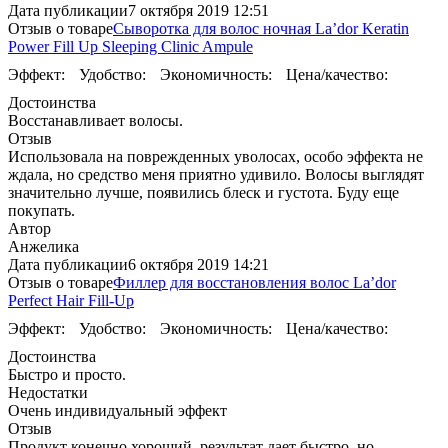
Дата публикации
7 октября 2019 12:51
Отзыв о товаре
Сыворотка для волос ночная La’dor Keratin
Power Fill Up Sleeping Clinic Ampule
Эффект:
Удобство:
Экономичность:
Цена/качество:
Достоинства
Восстанавливает волосы.
Отзыв
Использовала на поврежденных уволосах, особо эффекта не
ждала, но средство меня приятно удивило. Волосы выглядят
значительно лучше, появились блеск и густота. Буду еще
покупать.
Автор
Анжелика
Дата публикации
6 октября 2019 14:21
Отзыв о товаре
Филлер для восстановления волос La’dor
Perfect Hair Fill-Up
Эффект:
Удобство:
Экономичность:
Цена/качество:
Достоинства
Быстро и просто.
Недостатки
Очень индивидуальный эффект
Отзыв
Продукт конечно хороший, результат дает быстро, но