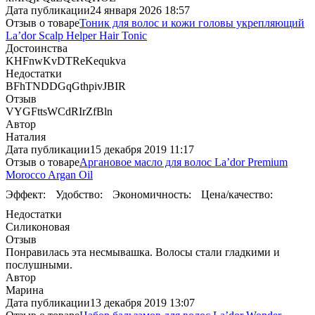
Дата публикации
24 января 2026 18:57
Отзыв о товаре
Тоник для волос и кожи головы укрепляющий
La’dor Scalp Helper Hair Tonic
Достоинства
KHFnwKvDTReKequkva
Недостатки
BFhTNDDGqGthpivJBIR
Отзыв
VYGFttsWCdRIrZfBln
Автор
Наталия
Дата публикации
15 декабря 2019 11:17
Отзыв о товаре
Аргановое масло для волос La’dor Premium
Morocco Argan Oil
Эффект:
Удобство:
Экономичность:
Цена/качество:
Недостатки
Силиконовая
Отзыв
Понравилась эта несмывашка. Волосы стали гладкими и
послушными.
Автор
Марина
Дата публикации
13 декабря 2019 13:07