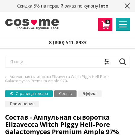
Скидка 5% на первый заказ по купону
leto
0
8 (800) 511-8933
Найти
Ампульная сыворотка Elizavecca Witch Piggy Hell-Pore
Galactomyces Premium Ample 97%
Страница товара
Состав
Эффект
Применение
Состав - Ампульная сыворотка
Elizavecca Witch Piggy Hell-Pore
Galactomyces Premium Ample 97%