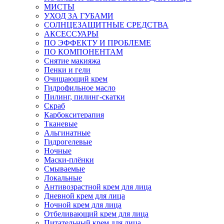
МИСТЫ
УХОД ЗА ГУБАМИ
СОЛНЦЕЗАЩИТНЫЕ СРЕДСТВА
АКСЕССУАРЫ
ПО ЭФФЕКТУ И ПРОБЛЕМЕ
ПО КОМПОНЕНТАМ
Снятие макияжа
Пенки и гели
Очищающий крем
Гидрофильное масло
Пилинг, пилинг-скатки
Скраб
Карбокситерапия
Тканевые
Альгинатные
Гидрогелевые
Ночные
Маски-плёнки
Смываемые
Локальные
Антивозрастной крем для лица
Дневной крем для лица
Ночной крем для лица
Отбеливающий крем для лица
Питательный крем для лица