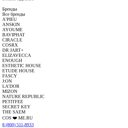
Бренды
Все бренды
A'PIEU
ANSKIN
AYOUME
BAVIPHAT
CIRACLE
COSRX
DR JART+
ELIZAVECCA
ENOUGH
ESTHETIC HOUSE
ETUDE HOUSE
FASCY
J:ON
LA’DOR
MIZON
NATURE REPUBLIC
PETITFEE
SEСRET KEY
THE SAEM
COS ❤️ ME.RU
8 (800) 511-8933