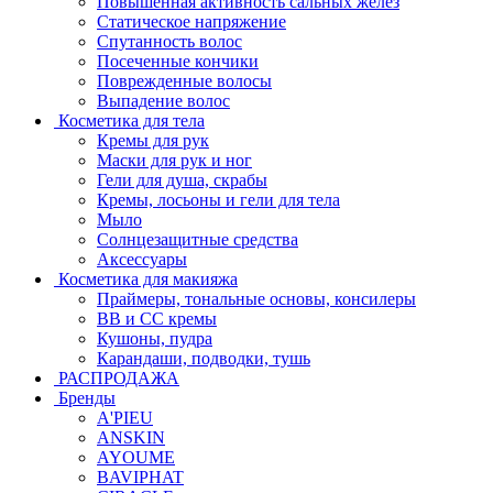
Повышенная активность сальных желёз
Статическое напряжение
Спутанность волос
Посеченные кончики
Поврежденные волосы
Выпадение волос
Косметика для тела
Кремы для рук
Маски для рук и ног
Гели для душа, скрабы
Кремы, лосьоны и гели для тела
Мыло
Солнцезащитные средства
Аксессуары
Косметика для макияжа
Праймеры, тональные основы, консилеры
BB и CC кремы
Кушоны, пудра
Карандаши, подводки, тушь
РАСПРОДАЖА
Бренды
A'PIEU
ANSKIN
AYOUME
BAVIPHAT