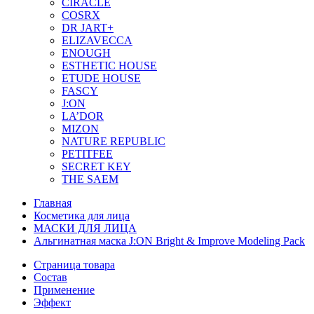
CIRACLE
COSRX
DR JART+
ELIZAVECCA
ENOUGH
ESTHETIC HOUSE
ETUDE HOUSE
FASCY
J:ON
LA’DOR
MIZON
NATURE REPUBLIC
PETITFEE
SEСRET KEY
THE SAEM
Главная
Косметика для лица
МАСКИ ДЛЯ ЛИЦА
Альгинатная маска J:ON Bright & Improve Modeling Pack
Страница товара
Состав
Применение
Эффект