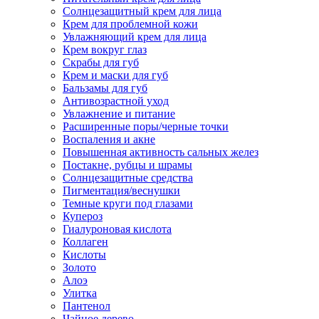
Солнцезащитный крем для лица
Крем для проблемной кожи
Увлажняющий крем для лица
Крем вокруг глаз
Скрабы для губ
Крем и маски для губ
Бальзамы для губ
Антивозрастной уход
Увлажнение и питание
Расширенные поры/черные точки
Воспаления и акне
Повышенная активность сальных желез
Постакне, рубцы и шрамы
Солнцезащитные средства
Пигментация/веснушки
Темные круги под глазами
Купероз
Гиалуроновая кислота
Коллаген
Кислоты
Золото
Алоэ
Улитка
Пантенол
Чайное дерево