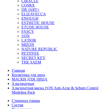
CIRACLE
COSRX
DR JART+
ELIZAVECCA
ENOUGH
ESTHETIC HOUSE
ETUDE HOUSE
FASCY
J:ON
LA’DOR
MIZON
NATURE REPUBLIC
PETITFEE
SEСRET KEY
THE SAEM
Главная
Косметика для лица
МАСКИ ДЛЯ ЛИЦА
Альгинатные
Альгинатная маска J:ON Anti-Acne & Sebum Control
Modeling Pack
Страница товара
Состав