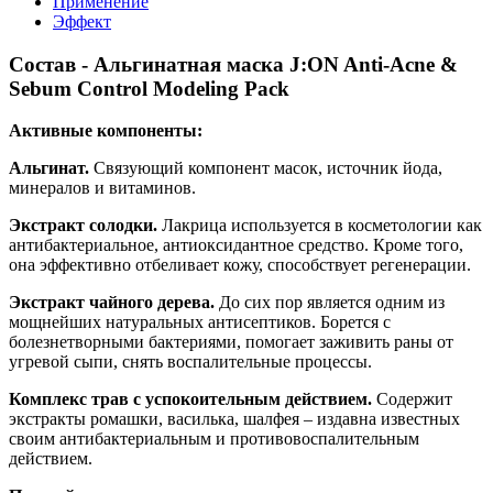
Применение
Эффект
Состав - Альгинатная маска J:ON Anti-Acne &
Sebum Control Modeling Pack
Активные компоненты:
Альгинат.
Связующий компонент масок, источник йода,
минералов и витаминов.
Экстракт солодки.
Лакрица используется в косметологии как
антибактериальное, антиоксидантное средство. Кроме того,
она эффективно отбеливает кожу, способствует регенерации.
Экстракт чайного дерева.
До сих пор является одним из
мощнейших натуральных антисептиков. Борется с
болезнетворными бактериями, помогает заживить раны от
угревой сыпи, снять воспалительные процессы.
Комплекс трав с успокоительным действием.
Содержит
экстракты ромашки, василька, шалфея – издавна известных
своим антибактериальным и противовоспалительным
действием.