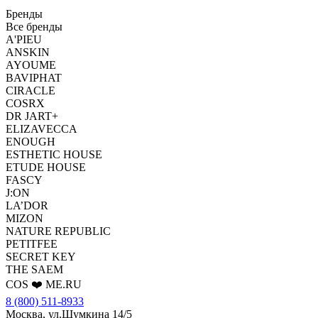
Бренды
Все бренды
A'PIEU
ANSKIN
AYOUME
BAVIPHAT
CIRACLE
COSRX
DR JART+
ELIZAVECCA
ENOUGH
ESTHETIC HOUSE
ETUDE HOUSE
FASCY
J:ON
LA’DOR
MIZON
NATURE REPUBLIC
PETITFEE
SEСRET KEY
THE SAEM
COS ❤️ ME.RU
8 (800) 511-8933
Москва, ул.Шумкина 14/5