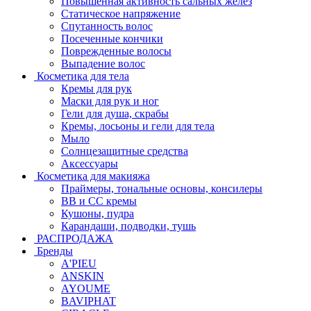
Повышенная активность сальных желёз
Статическое напряжение
Спутанность волос
Посеченные кончики
Поврежденные волосы
Выпадение волос
Косметика для тела
Кремы для рук
Маски для рук и ног
Гели для душа, скрабы
Кремы, лосьоны и гели для тела
Мыло
Солнцезащитные средства
Аксессуары
Косметика для макияжа
Праймеры, тональные основы, консилеры
BB и CC кремы
Кушоны, пудра
Карандаши, подводки, тушь
РАСПРОДАЖА
Бренды
A'PIEU
ANSKIN
AYOUME
BAVIPHAT