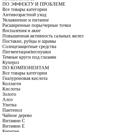
ПО ЭФФЕКТУ И ПРОБЛЕМЕ
Все товары категории
Антивозрастной уход
Увлажнение и питание
Расширенные поры/черные точки
Воспаления и акне
Повышенная активность сальных желез
Постакне, рубцы и шрамы
Солнцезащитные средства
Пигментация/веснушки
Темные круги под глазами
Купероз
ПО КОМПОНЕНТАМ
Все товары категории
Гиалуроновая кислота
Коллаген
Кислоты
Золото
Алоэ
Улитка
Пантенол
Чайное дерево
Витамин C
Витамин Е
Кератин