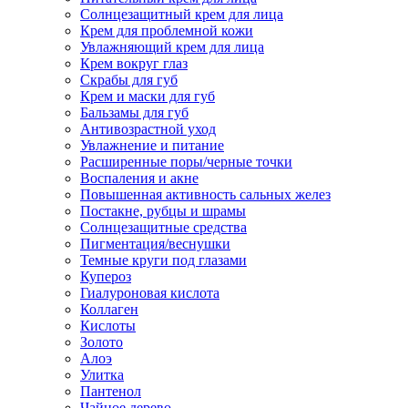
Солнцезащитный крем для лица
Крем для проблемной кожи
Увлажняющий крем для лица
Крем вокруг глаз
Скрабы для губ
Крем и маски для губ
Бальзамы для губ
Антивозрастной уход
Увлажнение и питание
Расширенные поры/черные точки
Воспаления и акне
Повышенная активность сальных желез
Постакне, рубцы и шрамы
Солнцезащитные средства
Пигментация/веснушки
Темные круги под глазами
Купероз
Гиалуроновая кислота
Коллаген
Кислоты
Золото
Алоэ
Улитка
Пантенол
Чайное дерево