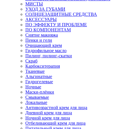
МИСТЫ
УХОД ЗА ГУБАМИ
СОЛНЦЕЗАЩИТНЫЕ СРЕДСТВА
АКСЕССУАРЫ
ПО ЭФФЕКТУ И ПРОБЛЕМЕ
ПО КОМПОНЕНТАМ
Снятие макияжа
Пенки и гели
Очищающий крем
Гидрофильное масло
Пилинг, пилинг-скатки
Скраб
Карбокситерапия
Тканевые
Альгинатные
Гидрогелевые
Ночные
Маски-плёнки
Смываемые
Локальные
Антивозрастной крем для лица
Дневной крем для лица
Ночной крем для лица
Отбеливающий крем для лица
Питательный крем для лица